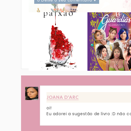
6 Deixe o seu comentário ♥
JOANA D'ARC
oi!
Eu adorei a sugestão de livro :D não co