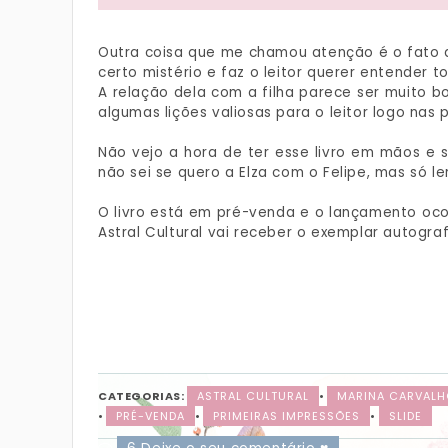
Outra coisa que me chamou atenção é o fato da
certo mistério e faz o leitor querer entender t
A relação dela com a filha parece ser muito 
algumas lições valiosas para o leitor logo nas 
Não vejo a hora de ter esse livro em mãos e
não sei se quero a Elza com o Felipe, mas só l
O livro está em pré-venda e o lançamento ocor
Astral Cultural vai receber o exemplar autogra
CATEGORIAS:
ASTRAL CULTURAL
•
MARINA CARVAL
•
PRÉ-VENDA
•
PRIMEIRAS IMPRESSÕES
•
SLIDE