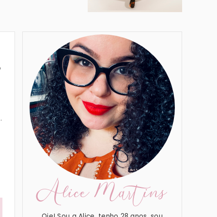
S
.
Alice Martins
Oie! Sou a Alice, tenho 28 anos, sou