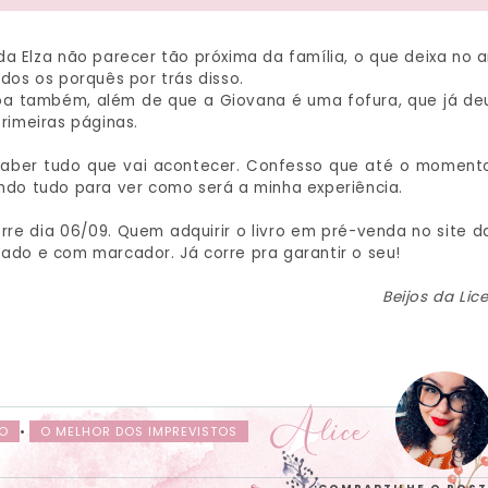
 Elza não parecer tão próxima da família, o que deixa no a
odos os porquês por trás disso.
boa também, além de que a Giovana é uma fofura, que já de
primeiras páginas.
 saber tudo que vai acontecer. Confesso que até o moment
endo tudo para ver como será a minha experiência.
re dia 06/09. Quem adquirir o livro em pré-venda no site d
fado e com marcador. Já corre pra garantir o seu!
Beijos da Lic
Alice
HO
•
O MELHOR DOS IMPREVISTOS