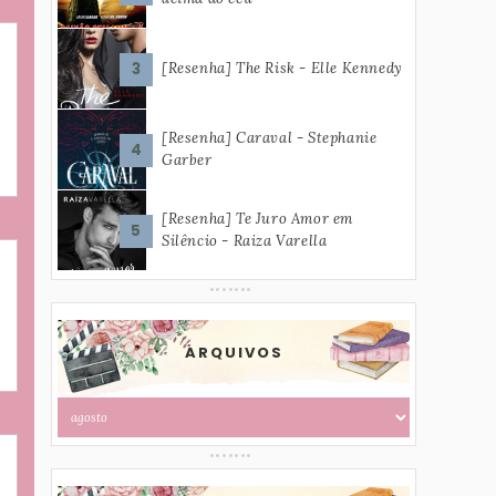
[Resenha] The Risk - Elle Kennedy
[Resenha] Caraval - Stephanie
Garber
[Resenha] Te Juro Amor em
Silêncio - Raiza Varella
ARQUIVOS