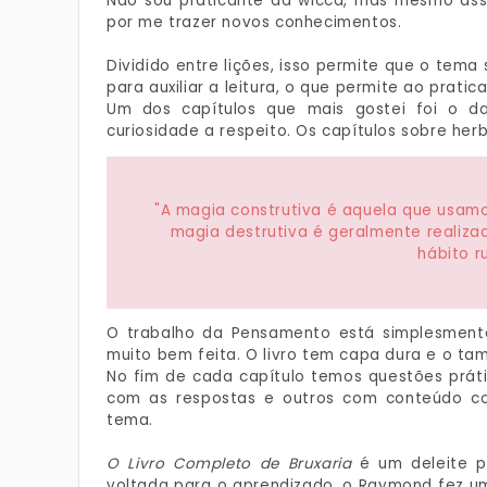
Não sou praticante da wicca, mas mesmo assi
por me trazer novos conhecimentos.
Dividido entre lições, isso permite que o tema 
para auxiliar a leitura, o que permite ao pratica
Um dos capítulos que mais gostei foi o d
curiosidade a respeito. Os capítulos sobre he
"A magia construtiva é aquela que usam
magia destrutiva é geralmente realiza
hábito r
O trabalho da Pensamento está simplesmente 
muito bem feita. O livro tem capa dura e o ta
No fim de cada capítulo temos questões prátic
com as respostas e outros com conteúdo co
tema.
O Livro Completo de Bruxaria
é um deleite p
voltada para o aprendizado, o Raymond fez u