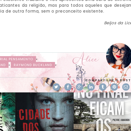
raticantes da religião, mas para todos aqueles que deseja
ria de outra forma, sem o preconceito existente.
Beijos da Lic
Alice
RIAL PENSAMENTO
•
AND
•
RAYMOND BUCKLAND
•
COMPARTILHE O POST