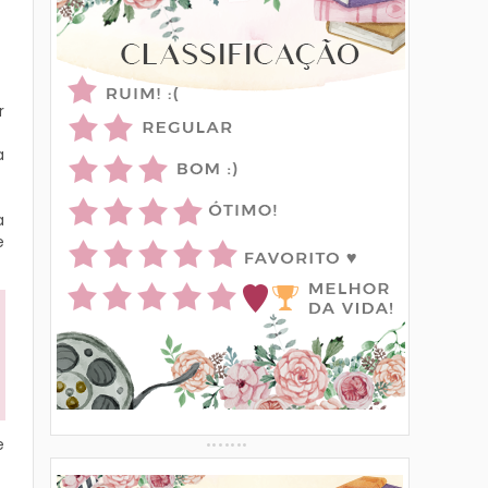
r
a
a
e
e