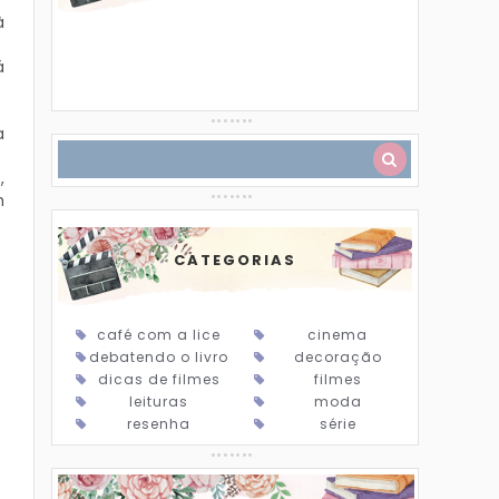
à
á
a
,
m
CATEGORIAS
café com a lice
cinema
debatendo o livro
decoração
dicas de filmes
filmes
leituras
moda
resenha
série