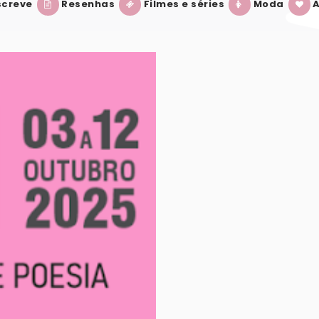
creve
Resenhas
Filmes e séries
Moda
A
E PERNAMBUCO 2025: TUDO QUE VOCÊ PRECI
LIVROS QUE PROMETEM GRANDES ADAPTA
VER POST