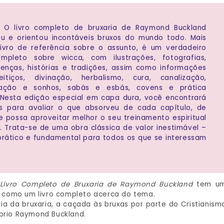
:
O livro completo de bruxaria de Raymond Buckland
iou e orientou incontáveis bruxos do mundo todo. Mais
ivro de referência sobre o assunto, é um verdadeiro
mpleto sobre wicca, com ilustrações, fotografias,
crenças, histórias e tradições, assim como informações
itiços, divinação, herbalismo, cura, canalização,
etação e sonhos, sabás e esbás, covens e prática
a. Nesta edição especial em capa dura, você encontrará
s para avaliar o que absorveu de cada capítulo, de
 possa aproveitar melhor o seu treinamento espiritual
. Trata-se de uma obra clássica de valor inestimável –
prático e fundamental para todos os que se interessam
Livro Completo de Bruxaria de Raymond Buckland
tem u
 como um livro completo acerca do tema.
ria da bruxaria, a caçada às bruxas por parte do Cristianism
óprio Raymond Buckland.