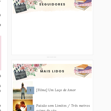
,
SEGUIDORES
s
a
MAIS LIDOS
á
s
[Filme] Um Laço de Amor
o
e
Paixão sem Limites / Três metros
a
acima do céu