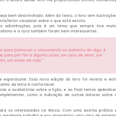
m a leitura desse livro me proporcionou ótimos momentos
seja bem destrinchado. Além do texto, o livro tem ilustraçõe
nte/leitor visualizar sobre o que está escrito.
as adivinhações, pois é um tema que sempre tive muit
rbalismo e a cura também foram bem interessantes.
os para promover o crescimento ou aumento de algo. A
da para pôr fim a alguma coisa: um caso de amor, um
uim, um modo de vida."
espetacular. Essa nova edição do livro foi revista e est
manho da letra é confortável.
as e avaliatórias sobre a lição, e ao final temos apêndice
mplementar, como a indicação de outras leituras sobre 
ara os interessados na Wicca. Com uma escrita prática 
m excelente trabalho e nos apresentou uma obra de extrem