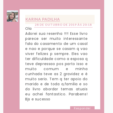
KARINA PADILHA
28 DE OUTUBRO DE 2019 ÀS 20:18
Ola
Adorei sua resenha !!!! Esse livro
parece ser muito interessante
fala do casamento de um casal
e nao e porque se casam q vao
viver felizes p sempre. Eles vao
ter dificuldade como a esposa q
teve depressao pos parto isso e
muito comum e minha
cunhada teve as 2 gravidez e é
muito serio. Tem q ter apoio do
marido e de toda a,familia e so
do livro abordar temas atuais
eu achei fantastico. Parabens!
Bjs e sucesso
Responder