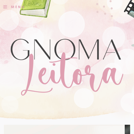
≡
MENU