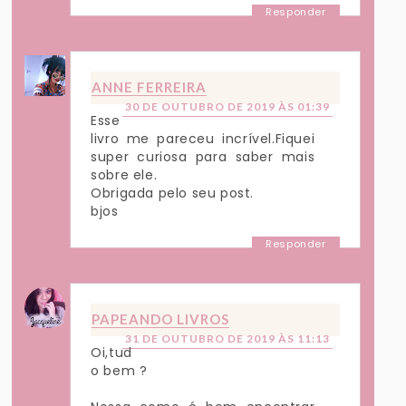
Responder
ANNE FERREIRA
30 DE OUTUBRO DE 2019 ÀS 01:39
Esse
livro me pareceu incrível.Fiquei
super curiosa para saber mais
sobre ele.
Obrigada pelo seu post.
bjos
Responder
PAPEANDO LIVROS
31 DE OUTUBRO DE 2019 ÀS 11:13
Oi,tud
o bem ?