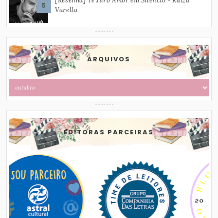
[Resenha] Te Juro Amor em Silêncio - Raiza
Varella
ARQUIVOS
EDITORAS PARCEIRAS