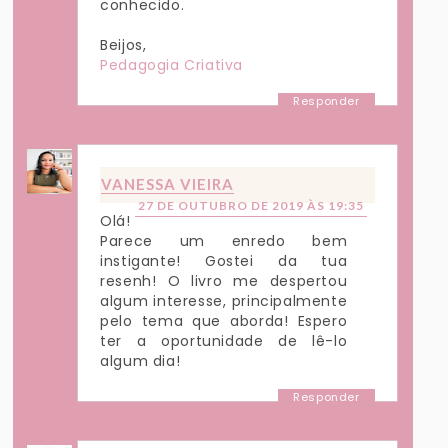
conhecido.
Beijos,
Pedagogia Criativa
Responder
VANESSA VIEIRA
27 DE OUTUBRO DE 2019 ÀS 19:35
Olá!
Parece um enredo bem
instigante! Gostei da tua
resenh! O livro me despertou
algum interesse, principalmente
pelo tema que aborda! Espero
ter a oportunidade de lê-lo
algum dia!
Responder