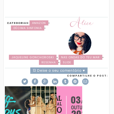
Alice
CATEGORIAS:
AMAZON
•
DÉCIMA SINFONIA
•
JAQUELINE GONCHOROSKI
•
NAS ONDAS DO TEU MAR
•
RESENHA
•
SLIDE
13 Deixe o seu comentário ♥
COMPARTILHE O POST: