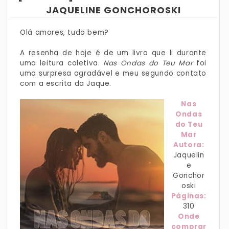
JAQUELINE GONCHOROSKI
Olá amores, tudo bem?
A resenha de hoje é de um livro que li durante
uma leitura coletiva.
Nas Ondas do Teu Mar
foi
uma surpresa agradável e meu segundo contato
com a escrita da Jaque.
Nas
Ondas
do Teu
Mar
Autora:
Jaquelin
e
Gonchor
oski
Páginas:
310
Onde
comprar