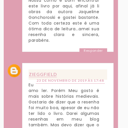
Nossa como é bom encontrar
este livro por aqui, afinal já li
obras da autora Jaqueline
Gonchoroski e gostei bastante.
Com toda certeza este é uma
ótima dica de leitura...amei sua
resenha clara e sincera,
parabéns.
Responder
ZIEGGFIELD
23 DE NOVEMBRO DE 2019 ÀS 17:48
Eu
amo ler. Porém Meu gosto é
mais sobre histórias medievais.
Gostaria de dizer que a resenha
foi muito boa, apesar de eu não
ter lido o livro. Darei algumas
resenhas em meu blog
também. Mas devo dizer que o