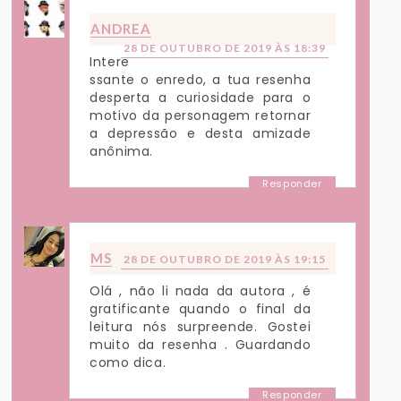
ANDREA
28 DE OUTUBRO DE 2019 ÀS 18:39
Intere
ssante o enredo, a tua resenha
desperta a curiosidade para o
motivo da personagem retornar
a depressão e desta amizade
anônima.
Responder
MS
28 DE OUTUBRO DE 2019 ÀS 19:15
Olá , não li nada da autora , é
gratificante quando o final da
leitura nós surpreende. Gostei
muito da resenha . Guardando
como dica.
Responder