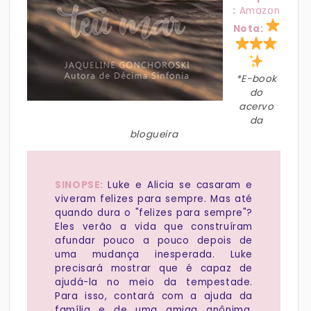
:
Amazon
Nota:
*E-book
do
acervo
da
blogueira
SINOPSE:
Luke e Alicia se casaram e
viveram felizes para sempre. Mas até
quando dura o "felizes para sempre"?
Eles verão a vida que construíram
afundar pouco a pouco depois de
uma mudança inesperada. Luke
precisará mostrar que é capaz de
ajudá-la no meio da tempestade.
Para isso, contará com a ajuda da
família e de uma amiga anônima.