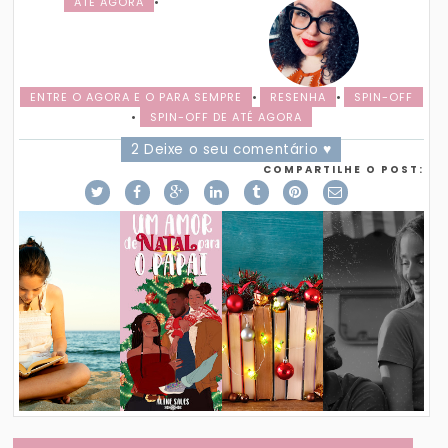
ATÉ AGORA
•
ENTRE O AGORA E O PARA SEMPRE
•
RESENHA
•
SPIN-OFF
•
SPIN-OFF DE ATÉ AGORA
2 Deixe o seu comentário ♥
COMPARTILHE O POST: