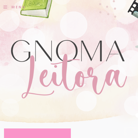
≡
MENU