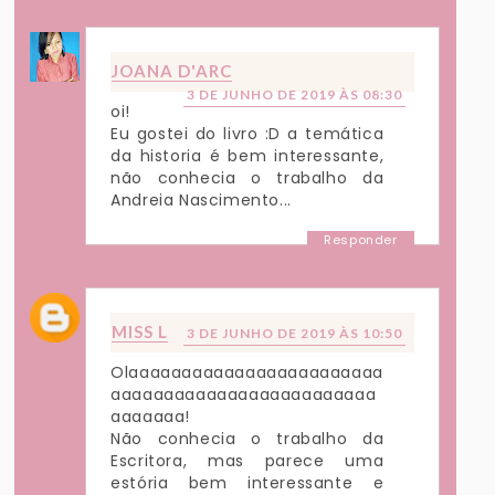
JOANA D'ARC
3 DE JUNHO DE 2019 ÀS 08:30
oi!
Eu gostei do livro :D a temática
da historia é bem interessante,
não conhecia o trabalho da
Andreia Nascimento...
Responder
MISS L
3 DE JUNHO DE 2019 ÀS 10:50
Olaaaaaaaaaaaaaaaaaaaaaaaa
aaaaaaaaaaaaaaaaaaaaaaaaa
aaaaaaa!
Não conhecia o trabalho da
Escritora, mas parece uma
estória bem interessante e