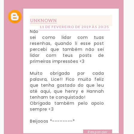
UNKNOWN
11 DE FEVEREIRO DE 2019 ÀS 20:25
Não
sei como lidar com tuas
resenhas, quando li esse post
percebi que também não sei
lidar com teus posts de
primeiras impressões <3
Muito obrigada por cada
palavra, Lice!! Fico muito feliz
que tenha gostado do que leu
até aqui, que henry e Hannah
tenham te conquistado!
Obrigada também pelo apoio
sempre <3
Beijooos *--------*
Responder