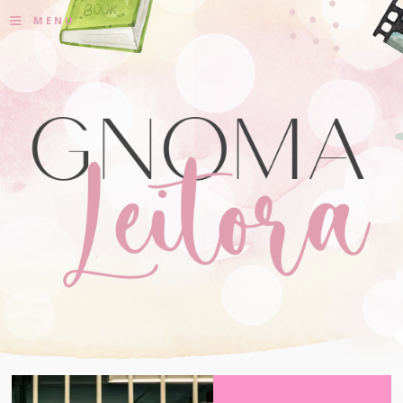
≡
MENU