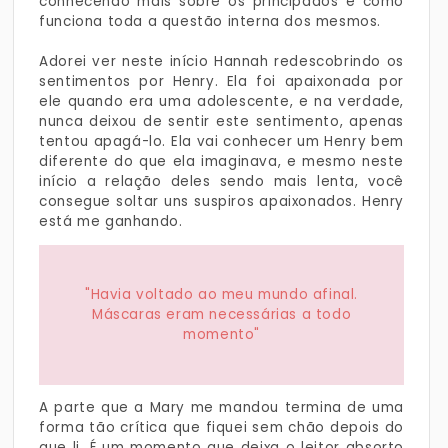
conhecendo mais sobre os principados e como
funciona toda a questão interna dos mesmos.
Adorei ver neste início Hannah redescobrindo os
sentimentos por Henry. Ela foi apaixonada por
ele quando era uma adolescente, e na verdade,
nunca deixou de sentir este sentimento, apenas
tentou apagá-lo. Ela vai conhecer um Henry bem
diferente do que ela imaginava, e mesmo neste
início a relação deles sendo mais lenta, você
consegue soltar uns suspiros apaixonados. Henry
está me ganhando.
"Havia voltado ao meu mundo afinal.
Máscaras eram necessárias a todo
momento"
A parte que a Mary me mandou termina de uma
forma tão crítica que fiquei sem chão depois do
que li. É um momento que deixa o leitor absorto