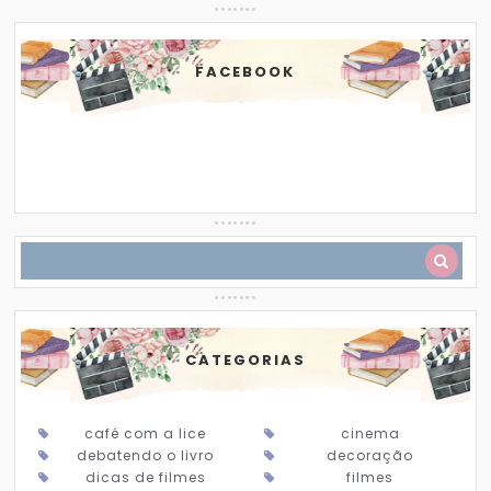
FACEBOOK
CATEGORIAS
café com a lice
cinema
debatendo o livro
decoração
dicas de filmes
filmes