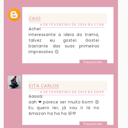
CAIO
6 DE FEVEREIRO DE 2019 ÀS 17:46
Achei
interessante a ideia da trama,
talvez eu gostei. Gostei
bastante das suas primeiras
impressões 😊
Responder
EITA CARLOS
6 DE FEVEREIRO DE 2019 ÀS 20:49
Aaaaa
aah ❤ parece ser muito bom! 😍
Eu quero ler, já vou ir lá no
Amazon ha ha ha 🤣💜
Responder