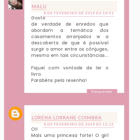
MALU
8 DE FEVEREIRO DE 2019 ÀS 10:51
Gosto
de verdade de enredos que
abordam a temática dos
casamentos arranjados w a
descoberta de que é possível
surgir o amor entre os cônjuges,
mesmo em tais circunstâncias...
Fiquei com vontade de ler o
livro.
Parabéns pela resenha!
Responder
LORENA LORRANE COIMBRA
8 DE FEVEREIRO DE 2019 ÀS 13:12
Oi!
Mais uma princesa forte! O girl