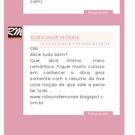
com/
Responder
ROBSON DE MORAIS
22 DE FEVEREIRO DE 2019 ÀS 01:29
Olá
Alice tudo bem?
Que dica ótima ...meio
romântico...Fiquei muito curioso
em conhecer a obra pois
somente com o resumo da tive
uma noção de que vale a pena
ler todo ...
www.robsondemorais.blogspot.c
om.br
Responder