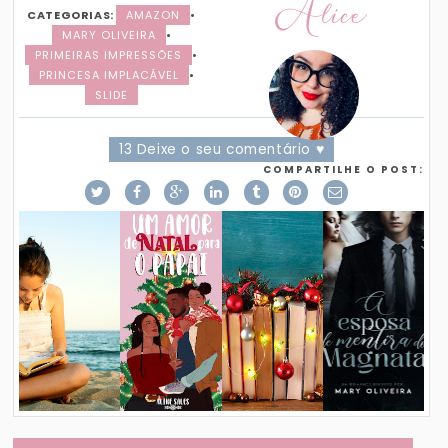
Alice
CATEGORIAS:
AMAZON
•
MARY OLIVEIRA
•
PRIMEIRAS IMPRESSÕES
•
PRINCESA IMPLACÁVEL
•
SLIDE
13 Deixe o seu comentário ♥
COMPARTILHE O POST: