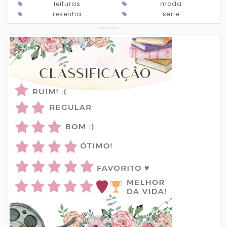
leituras
moda
resenha
série