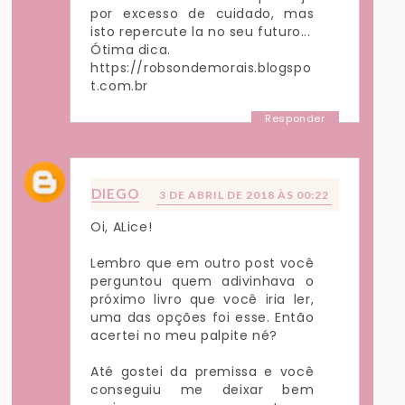
por excesso de cuidado, mas
isto repercute la no seu futuro...
Ótima dica.
https://robsondemorais.blogspo
t.com.br
Responder
DIEGO
3 DE ABRIL DE 2018 ÀS 00:22
Oi, ALice!
Lembro que em outro post você
perguntou quem adivinhava o
próximo livro que você iria ler,
uma das opções foi esse. Então
acertei no meu palpite né?
Até gostei da premissa e você
conseguiu me deixar bem