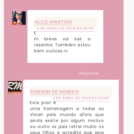
Respostas
ALICE MARTINS
2 DE ABRIL DE 2018 ÀS 20:08
E
m breve vai sair a
resenha. Também estou
bem curiosa rs
Responder
ROBSON DE MORAIS
2 DE ABRIL DE 2018 ÀS 20:48
Este post é
uma homenagem a todas as
Vivian pelo mundo afora que
ainda existe por algum motivo
ou outro os pais retrai muito os
seus filhos e acredito que seja