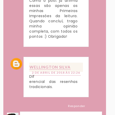
Como o post já afirma
essas são apenas as
minhas Primeiras
Impressões da leitura.
Quando concluí, trago
minha opinião
completa, com todos os
pontos :) Obrigada!
WELLINGTON SILVA
2 DE ABRIL DE 2018 ÀS 22:26
Dif
erencial das resenhas
tradicionais.
Responder