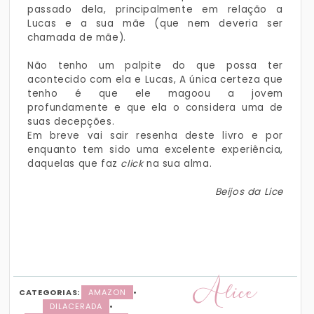
passado dela, principalmente em relação a
Lucas e a sua mãe (que nem deveria ser
chamada de mãe).
Não tenho um palpite do que possa ter
acontecido com ela e Lucas, A única certeza que
tenho é que ele magoou a jovem
profundamente e que ela o considera uma de
suas decepções.
Em breve vai sair resenha deste livro e por
enquanto tem sido uma excelente experiência,
daquelas que faz
click
na sua alma.
Beijos da Lice
Alice
CATEGORIAS:
AMAZON
•
DILACERADA
•