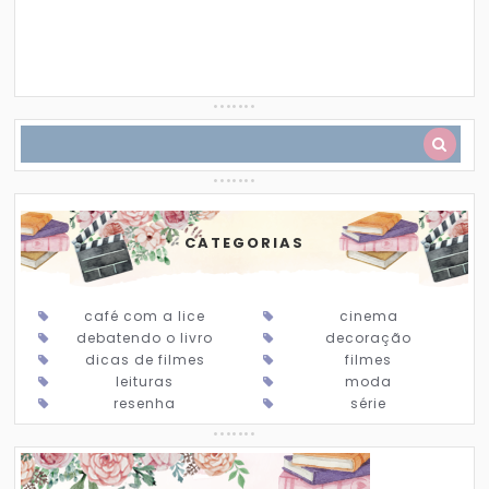
CATEGORIAS
café com a lice
cinema
debatendo o livro
decoração
dicas de filmes
filmes
leituras
moda
resenha
série