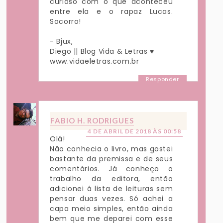
curioso com o que aconteceu
entre ela e o rapaz Lucas.
Socorro!
- Bjux,
Diego || Blog Vida & Letras ♥
www.vidaeletras.com.br
Responder
FABIO H. RODRIGUES
4 DE ABRIL DE 2018 ÀS 00:58
Olá!
Não conhecia o livro, mas gostei
bastante da premissa e de seus
comentários. Já conheço o
trabalho da editora, então
adicionei á lista de leituras sem
pensar duas vezes. Só achei a
capa meio simples, então ainda
bem que me deparei com esse