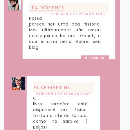
LÉA DIÓGENES
2 DE ABRIL DE 2018 ÀS 16:09
Nossa,
parece ser uma boa história.
Mas ultimamente não estou
conseguindo ler em e-book, o
que é uma pena. Adorei seu
blog.
Responder
Respostas
ALICE MARTINS
2 DE ABRIL DE 2018 ÀS 20:07
O
livro também está
disponível em físico,
tanto no site da Editora,
como na Saraiva :)
Beijos!