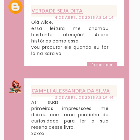
VERDADE SEJA DITA
4 DE ABRIL DE 2018 ÀS 16:14
Olá Alice,
essa leitura me chamou
bastante atenção! Adoro
histórias como essa.
vou procurar ele quando eu for
lá na Saraiva.
Responder
CAMYLI ALESSANDRA DA SILVA
5 DE ABRIL DE 2018 ÀS 19:44
As suas
primeiras impresssões me
deixou com uma pontinha de
curiosidade para ler a sua
reseha desse livro.
xoxox