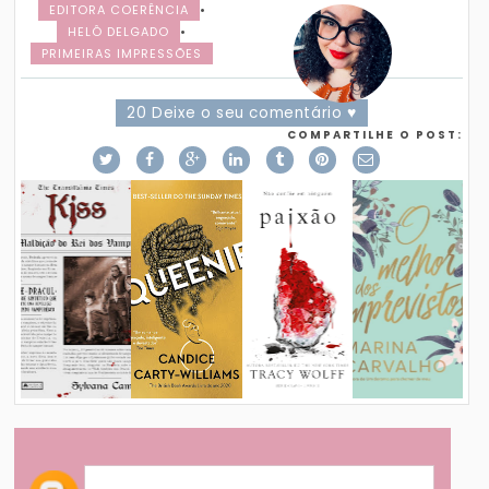
EDITORA COERÊNCIA
•
HELÔ DELGADO
•
PRIMEIRAS IMPRESSÕES
20 Deixe o seu comentário ♥
COMPARTILHE O POST: