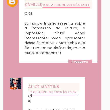
CAMILLE
2 DE ABRIL DE 2018 ÀS 15:11
Olá!
Eu nunca li uma resenha sobre
a impressão da leitura, a
impressão inicial. Achei
interessante você apresentar
dessa forma, viu? Mas acho que
fica um pouco defasado, mas é
curioso. Parabéns :)
Responder
Respostas
ALICE MARTINS
2 DE ABRIL DE 2018 ÀS 20:07
Ol
á,