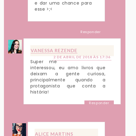
e dar uma chance para
esse >;<
Responder
VANESSA REZENDE
2 DE ABRIL DE 2018 ÀS 17:36
Super me
interessou, eu amo livros que
deixam a gente curiosa,
principalmente quando a
protagonista que conta a
história!
Responder
Respostas
ALICE MARTINS