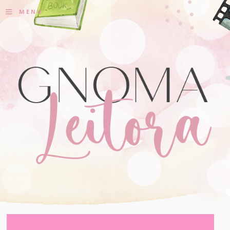
≡
MENU