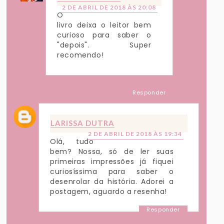
2 DE ABRIL DE 2018 ÀS 20:08
O
livro deixa o leitor bem
curioso para saber o
"depois". Super
recomendo!
Responder
LARISSA DUTRA
2 DE ABRIL DE 2018 ÀS 19:34
Olá, tudo
bem? Nossa, só de ler suas
primeiras impressões já fiquei
curiosíssima para saber o
desenrolar da história. Adorei a
postagem, aguardo a resenha!
Responder