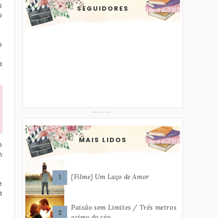
s
SEGUIDORES
o
o
a
MAIS LIDOS
o
m
[Filme] Um Laço de Amor
e
à
Paixão sem Limites / Três metros
acima do céu