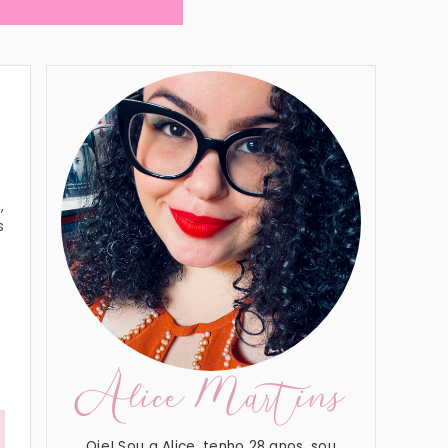
,
s
Alice Martins
Oie! Sou a Alice, tenho 28 anos, sou