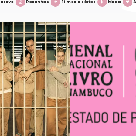
creve
Resenhas
Filmes e séries
Moda
A
BIENAL INTERNACIONAL DO LIVRO DE PE
VER POST