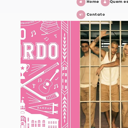
Home
Quem es
Contato
ENNEDY
TREMEMBÉ: O QUE ACHEI DA SÉRIE?
VER POST