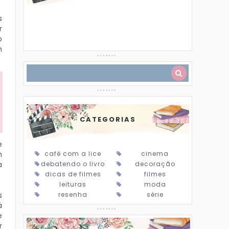
s
r
o
m
CATEGORIAS
e
café com a lice
cinema
m
debatendo o livro
decoração
a
dicas de filmes
filmes
leituras
moda
resenha
série
s
á
e
r