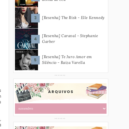
[Resenha] The Risk - Elle Kennedy
[Resenha] Caraval - Stephanie
Garber
[Resenha] Te Juro Amor em
Silêncio - Raiza Varella
s
ARQUIVOS
m
s
,
á