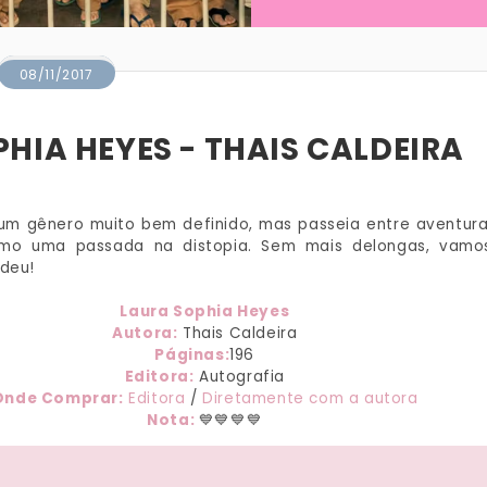
08/11/2017
HIA HEYES - THAIS CALDEIRA
um gênero muito bem definido, mas passeia entre aventura
mo uma passada na distopia. Sem mais delongas, vamo
ndeu!
Laura Sophia Heyes
Autora:
Thais Caldeira
Páginas:
196
Editora:
Autografia
Onde Comprar:
Editora
/
Diretamente com a autora
Nota:
💙💙💙💙