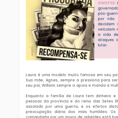
SINOPSE:
governado
pós-guerr
por não 
decidem s
veiculam 
a vida d
ataques d
lutar.
Laura é uma modelo muito famosa em seu país
Sua mãe, Agnes, sempre a pressiona para ser
seu pai, William sempre a apoia e manda a mulh
Enquanto a família de Laura tem dinheiro e
pessoas da província e do reino das Setes 
assolado por uma guerra, e os efeitos dis
preocupação diária dos mais humildes. Os
comandada por um grupo de rebeldes está b