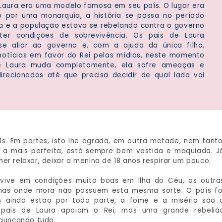
Laura era uma modelo famosa em seu país. O lugar era
 por uma monarquia, a história se passa no período
a e a população estava se rebelando contra o governo
ter condições de sobrevivência. Os pais de Laura
e aliar ao governo e, com a ajuda da única filha,
notícias em favor do Rei pelas mídias, neste momento
e Laura muda completamente, ela sofre ameaças e
irecionados até que precisa decidir de qual lado vai
. Em partes, isto lhe agrada, em outra metade, nem tanto
 a mais perfeita, está sempre bem vestida e maquiada. J
er relaxar, deixar a menina de 18 anos respirar um pouco.
 vive em condições muito boas em Ilha do Céu, as outra
Ilhas onde mora não possuem esta mesma sorte. O país fo
to ainda estão por toda parte, a fome e a miséria são 
 pais de Laura apoiam o Rei, mas uma grande rebeliã
agunçando tudo.