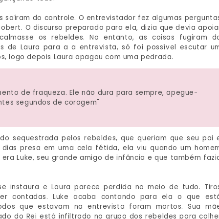
sas saíram do controle. O entrevistador fez algumas pergunta
obert. O discurso preparado para ela, dizia que devia apoia
acalmasse os rebeldes. No entanto, as coisas fugiram d
 de Laura para a a entrevista, só foi possível escutar u
dos, logo depois Laura apagou com uma pedrada.
ento de fraqueza. Ele não dura para sempre, apegue-
intes segundos de coragem"
do sequestrada pelos rebeldes, que queriam que seu pai 
s dias presa em uma cela fétida, ela viu quando um home
 era Luke, seu grande amigo de infância e que também fazi
e instaura e Laura parece perdida no meio de tudo. Tiro
er contadas. Luke acaba contando para ela o que est
todos que estavam na entrevista foram mortos. Sua mã
do do Rei está infiltrado no grupo dos rebeldes para colhe