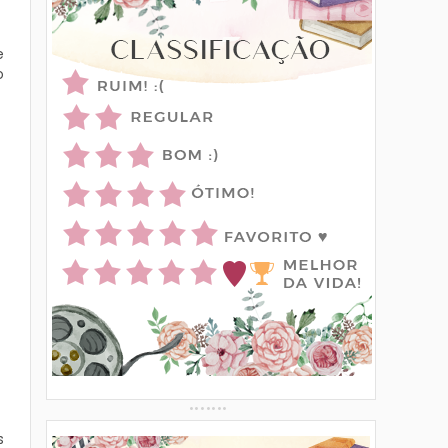
e
o
s