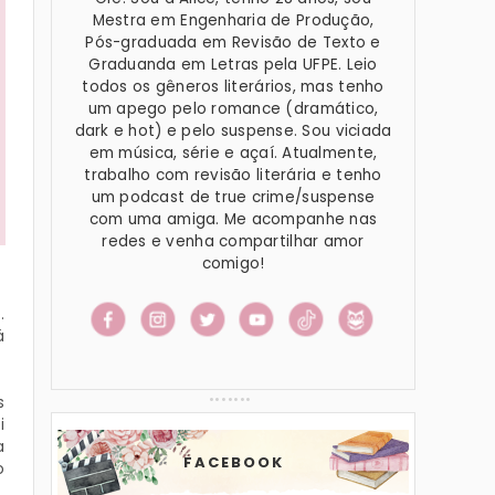
Mestra em Engenharia de Produção,
Pós-graduada em Revisão de Texto e
Graduanda em Letras pela UFPE. Leio
todos os gêneros literários, mas tenho
um apego pelo romance (dramático,
dark e hot) e pelo suspense. Sou viciada
em música, série e açaí. Atualmente,
trabalho com revisão literária e tenho
um podcast de true crime/suspense
com uma amiga. Me acompanhe nas
redes e venha compartilhar amor
comigo!
.
á
s
i
a
FACEBOOK
o