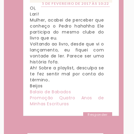
5 DE FEVEREIRO DE 2017 ÀS 10:22
Oi,
Lari!
Mulher, acabei de perceber que
conheço o Pedro hahahha Ele
participa do mesmo clube do
livro que eu.
Voltando ao livro, desde que vi o
lançamento, eu fiquei com
vontade de ler. Parece ser uma
história fofa.
Ah! Sobre a playlist, desculpa se
te fez sentir mal por conta do
término..
Beijos
Balaio de Babados
Promoção Quatro Anos de
Minhas Escrituras
Responder
Respostas