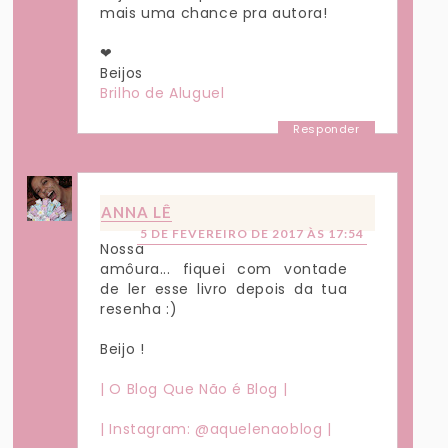
mais uma chance pra autora!
❤
Beijos
Brilho de Aluguel
Responder
ANNA LÊ
5 DE FEVEREIRO DE 2017 ÀS 17:54
Nossa
amôura... fiquei com vontade
de ler esse livro depois da tua
resenha :)
Beijo !
| O Blog Que Não é Blog |
| Instagram: @aquelenaoblog |