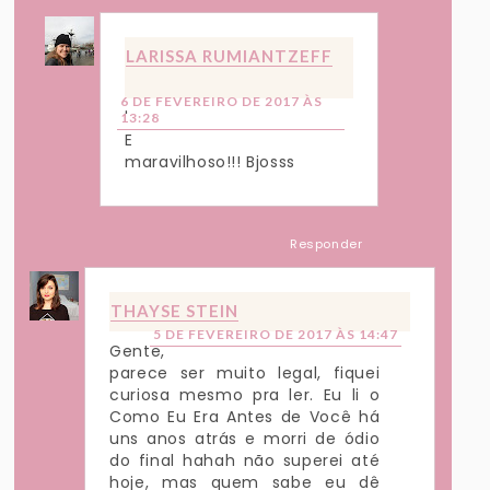
LARISSA RUMIANTZEFF
6 DE FEVEREIRO DE 2017 ÀS
'
13:28
E
maravilhoso!!! Bjosss
Responder
THAYSE STEIN
5 DE FEVEREIRO DE 2017 ÀS 14:47
Gente,
parece ser muito legal, fiquei
curiosa mesmo pra ler. Eu li o
Como Eu Era Antes de Você há
uns anos atrás e morri de ódio
do final hahah não superei até
hoje, mas quem sabe eu dê