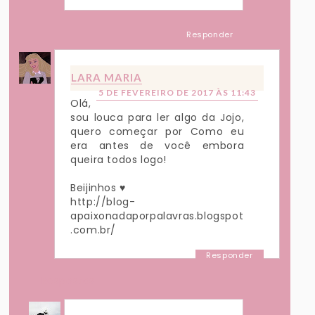
Responder
LARA MARIA
5 DE FEVEREIRO DE 2017 ÀS 11:43
Olá,
sou louca para ler algo da Jojo,
quero começar por Como eu
era antes de você embora
queira todos logo!
Beijinhos ♥
http://blog-
apaixonadaporpalavras.blogspot
.com.br/
Responder
Respostas