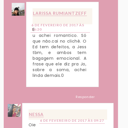
LARISSA RUMIANTZEFF
6 DE FEVEREIRO DE 2017 ÀS
E
16:20
u achei romantico. Só
que não.cai no clichê. O
Ed tem defeitos, a Jess
tbm, e ambos tem
bagagem emocional. A
frase que ele diz pra Jo,
sobre a soma, achei
linda demais.0
Responder
NESSA
6 DE FEVEREIRO DE 2017 ÀS 09:27
Oie