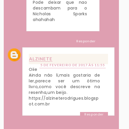
Pode deixar que nao
descambam para o
Nicholas Sparks
ahahahah
Responder
ALZINETE
5 DE FEVEREIRO DE 2017 ÀS 11:55
Oiie
Ainda não li,mais gostaria de
ler,parece ser um ótimo
livro,como você descreve na
resenha,um beijo.
https://alzineterodrigues.blogsp
ot.com.br
Responder
Respostas