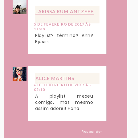
LARISSA RUMIANTZEFF
5 DE FEVEREIRO DE 2017 ÀS
11:38
Playlist? término? Ahn?
Bjosss
ALICE MARTINS
6 DE FEVEREIRO DE 2017 ÀS
05:10
A playlist mexeu
comigo, mas mesmo
assim adorei! Haha
Responder