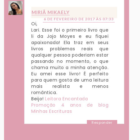
MIRIÃ MIKAELY
6 DE FEVEREIRO DE 2017 ÀS 07:33
Oi,
Lari. Esse foi o primeiro livro que
li da Jojo Moyes e eu fiquei
apaixonada! Ela traz em seus
livros problemas reais que
qualquer pessoa poderiam estar
passando no momento, o que
chama muito a minha atenção.
Eu amei esse livro! É perfeito
para quem gosta de uma leitura
mais realista e menos
romântica.
Beijo!
Leitora Encantada
Promoção 4 anos de blog
Minhas Escrituras
Responder
Respostas