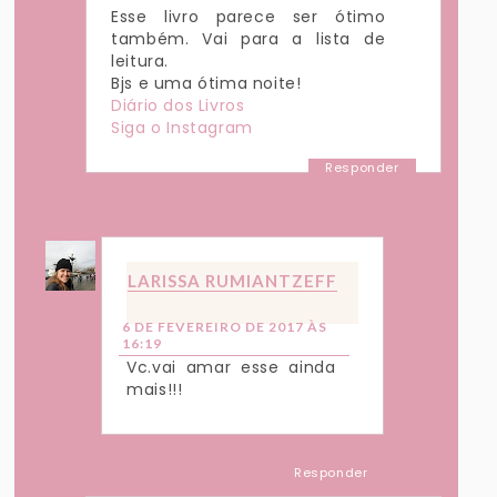
Esse livro parece ser ótimo
também. Vai para a lista de
leitura.
Bjs e uma ótima noite!
Diário dos Livros
Siga o Instagram
Responder
Respostas
LARISSA RUMIANTZEFF
6 DE FEVEREIRO DE 2017 ÀS
16:19
Vc.vai amar esse ainda
mais!!!
Responder