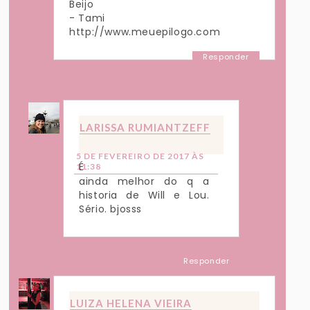
Beijo
- Tami
http://www.meuepilogo.com
Responder
Respostas
LARISSA RUMIANTZEFF
5 DE FEVEREIRO DE 2017 ÀS
É
11:38
ainda melhor do q a
historia de Will e Lou.
Sério. bjosss
Responder
LUIZA HELENA VIEIRA