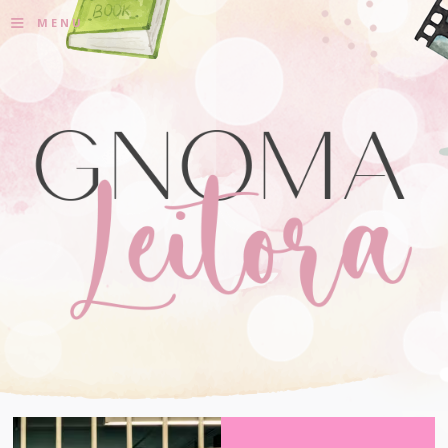
≡
MENU