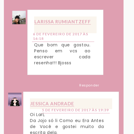
Respostas
LARISSA RUMIANTZEFF
6 DE FEVEREIRO DE 2017 ÀS
16:18
Que bom que gostou.
Penso em vcs ao
escrever cada
resenha!!! Bjosss
Responder
JESSICA ANDRADE
5 DE FEVEREIRO DE 2017 ÀS 19:39
Oi Lari,
Da Jojo só li Como eu Era Antes
de Você e gostei muito da
escrita dela.