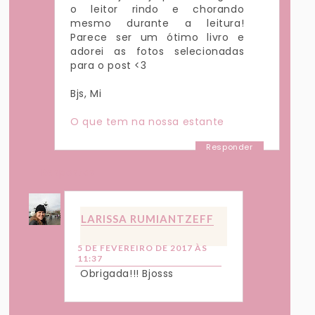
o leitor rindo e chorando
mesmo durante a leitura!
Parece ser um ótimo livro e
adorei as fotos selecionadas
para o post <3
Bjs, Mi
O que tem na nossa estante
Responder
Respostas
LARISSA RUMIANTZEFF
5 DE FEVEREIRO DE 2017 ÀS
11:37
Obrigada!!! Bjosss