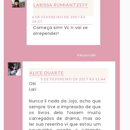
LARISSA RUMIANTZEFF
6 DE FEVEREIRO DE 2017 ÀS
16:17
Começa sim! Vc n vai se
arrepender!
Responder
ALICE DUARTE
5 DE FEVEREIRO DE 2017 ÀS 11:44
OIii
Lari
Nunca li nada da Jojo, acho que
sempre tive a impressão de que
os livros dela fossem muito
carregados de drama, mas ao
ler sua resenha vi que estou um
pouquinho errada e julgando