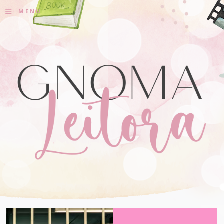
≡
MENU