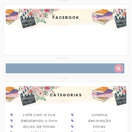
FACEBOOK
CATEGORIAS
café com a lice
cinema
debatendo o livro
decoração
dicas de filmes
filmes