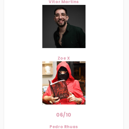
Vitor Martins
Zoe X
06/10
Pedro Rhuas