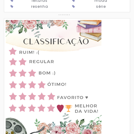
leituras
moda
resenha
série