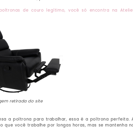
poltronas de couro legítimo, você só encontra na Atelie
em retirada do site
a a poltrona para trabalhar, essa é a poltrona perfeita. 
do que você trabalhe por longas horas, mas se mantenha n