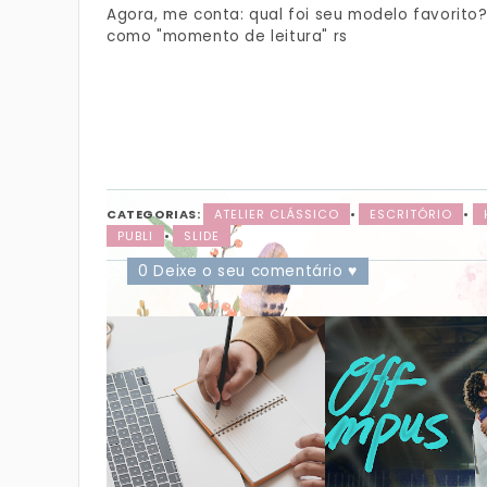
Agora, me conta: qual foi seu modelo favorito
como "momento de leitura" rs
CATEGORIAS:
ATELIER CLÁSSICO
•
ESCRITÓRIO
•
PUBLI
•
SLIDE
0 Deixe o seu comentário ♥