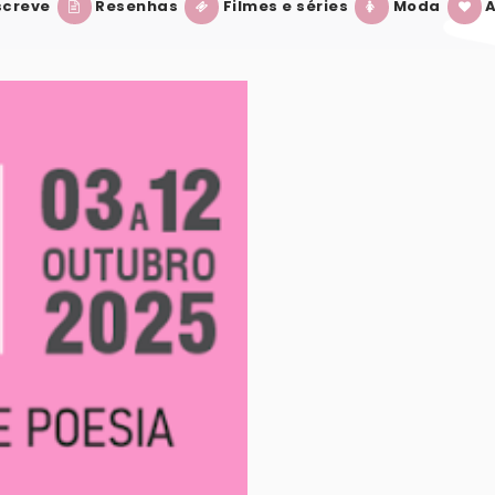
creve
Resenhas
Filmes e séries
Moda
A
E PERNAMBUCO 2025: TUDO QUE VOCÊ PRECI
LIVROS QUE PROMETEM GRANDES ADAPTA
VER POST