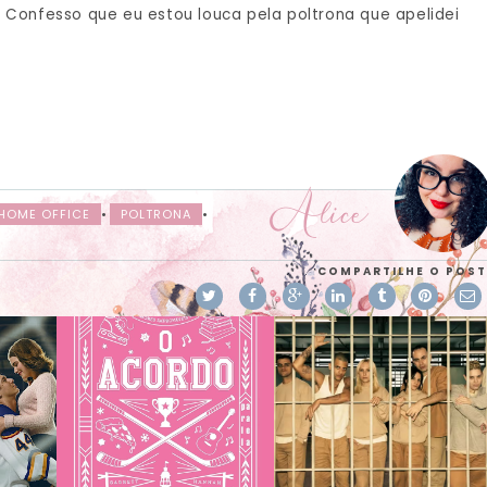
? Confesso que eu estou louca pela poltrona que apelidei
Alice
HOME OFFICE
•
POLTRONA
•
COMPARTILHE O POST