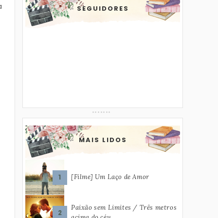
a
SEGUIDORES
MAIS LIDOS
[Filme] Um Laço de Amor
Paixão sem Limites / Três metros
acima do céu