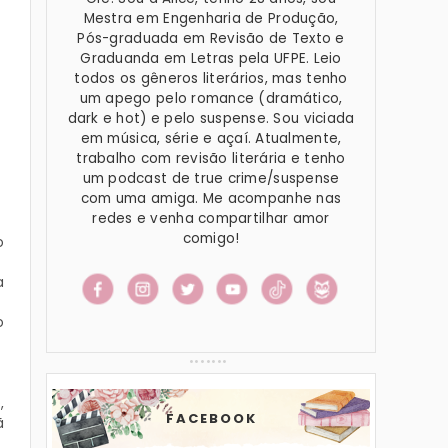
Mestra em Engenharia de Produção,
Pós-graduada em Revisão de Texto e
Graduanda em Letras pela UFPE. Leio
todos os gêneros literários, mas tenho
um apego pelo romance (dramático,
dark e hot) e pelo suspense. Sou viciada
em música, série e açaí. Atualmente,
trabalho com revisão literária e tenho
um podcast de true crime/suspense
com uma amiga. Me acompanhe nas
redes e venha compartilhar amor
comigo!
o
a
o
,
FACEBOOK
ã