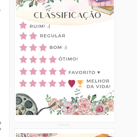
r
A
o