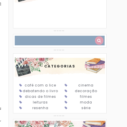
1
CATEGORIAS
café com a lice
cinema
debatendo o livro
decoração
dicas de filmes
filmes
leituras
moda
resenha
série
u
,