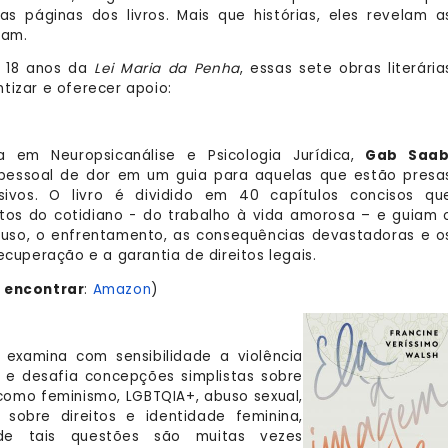
 páginas dos livros. Mais que histórias, eles revelam a
tam.
s 18 anos da
Lei Maria da Penha
, essas sete obras literária
tizar e oferecer apoio:
ta em Neuropsicanálise e Psicologia Jurídica,
Gab Saa
 pessoal de dor em um guia para aquelas que estão presa
ivos. O livro é dividido em 40 capítulos concisos qu
os do cotidiano - do trabalho à vida amorosa – e guiam 
buso, o enfrentamento, as consequências devastadoras e o
ecuperação e a garantia de direitos legais.
 encontrar
:
Amazon
)
examina com sensibilidade a violência
a e desafia concepções simplistas sobre
como feminismo, LGBTQIA+, abuso sexual,
sobre direitos e identidade feminina,
nde tais questões são muitas vezes