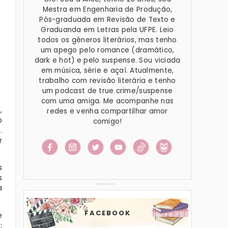
Mestra em Engenharia de Produção,
Pós-graduada em Revisão de Texto e
Graduanda em Letras pela UFPE. Leio
todos os gêneros literários, mas tenho
um apego pelo romance (dramático,
dark e hot) e pelo suspense. Sou viciada
em música, série e açaí. Atualmente,
trabalho com revisão literária e tenho
um podcast de true crime/suspense
com uma amiga. Me acompanhe nas
,
redes e venha compartilhar amor
o
comigo!
.
r
s
s
a
FACEBOOK
e
: