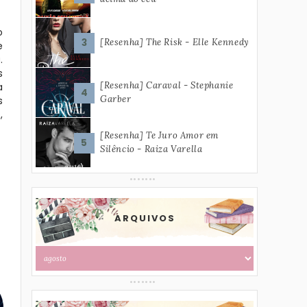
o
[Resenha] The Risk - Elle Kennedy
e
.
s
[Resenha] Caraval - Stephanie
a
Garber
s
,
[Resenha] Te Juro Amor em
Silêncio - Raiza Varella
ARQUIVOS