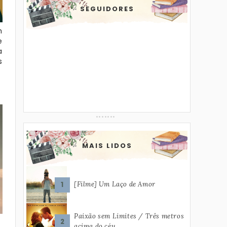
SEGUIDORES
m
e
a
s
MAIS LIDOS
[Filme] Um Laço de Amor
Paixão sem Limites / Três metros
acima do céu