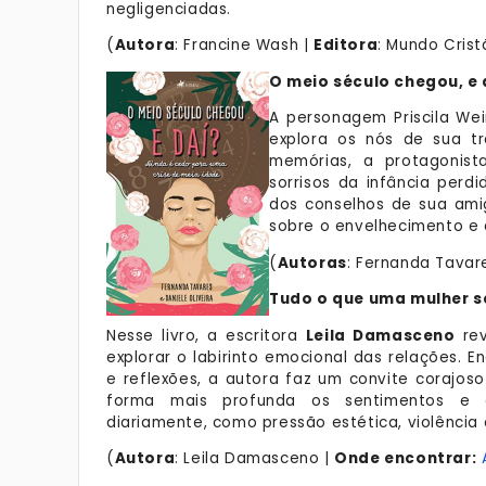
negligenciadas.
(
Autora
: Francine Wash |
Editora
: Mundo Crist
O meio século chegou, e 
A personagem Priscila Wei
explora os nós de sua tr
memórias, a protagonist
sorrisos da infância perd
dos conselhos de sua amig
sobre o envelhecimento e 
(
Autoras
: Fernanda Tavare
Tudo o que uma mulher s
Nesse livro, a escritora
Leila Damasceno
rev
explorar o labirinto emocional das relações. E
e reflexões, a autora faz um convite coraj
forma mais profunda os sentimentos e d
diariamente, como pressão estética, violência
(
Autora
: Leila Damasceno |
Onde encontrar: