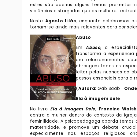
estes são apenas alguns temas presentes nas
violências disfarçadas que as mulheres enfren
Neste
Agosto Lilás
, enquanto celebramos o
tornam-se ainda mais relevantes para conscien
Abuso
Em
Abuso
, a especialis
transforma a experiência
em relacionamentos abus
abrangem todos os aspect
leitor pelas nuances do a
passos essenciais para a r
(
Autora
: Gab Saab |
Onde
Ela à imagem dele
No livro
Ela à Imagem Dele
,
Francine Walsh
contra a mulher dentro do contexto da igrej
feminilidade. A psicopedagoga aborda temas 
maternidade, e promove um debate crucial 
especialmente nos espaços religiosos o