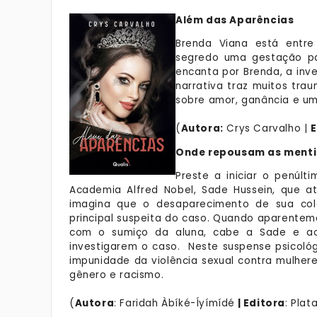
Além das Aparências
Brenda Viana está entre
segredo uma gestação pas
encanta por Brenda, a inv
narrativa traz muitos trau
sobre amor, ganância e um
(
Autora:
Crys Carvalho |
E
Onde repousam as menti
Preste a iniciar o penúlt
Academia Alfred Nobel, Sade Hussein, que a
imagina que o desaparecimento de sua cole
principal suspeita do caso. Quando aparente
com o sumiço da aluna, cabe a Sade e ao
investigarem o caso. Neste suspense psicoló
impunidade da violência sexual contra mulher
gênero e racismo.
(
Autora
: Faridah Àbíké-Íyímídé
| Editora
: Plat