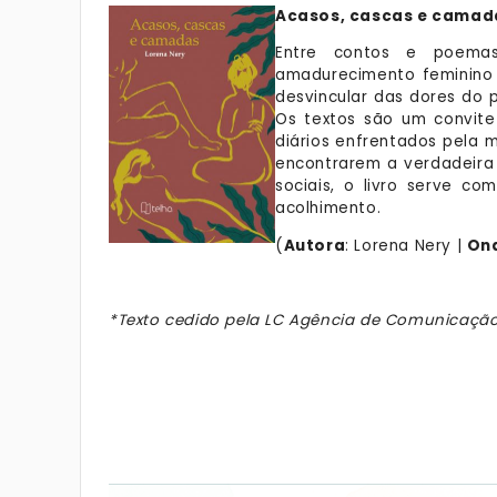
Acasos, cascas e camad
Entre contos e poem
amadurecimento feminino a
desvincular das dores do 
Os textos são um convite 
diários enfrentados pela 
encontrarem a verdadeira 
sociais, o livro serve c
acolhimento.
(
Autora
: Lorena Nery |
Ond
*Texto cedido pela LC Agência de Comunicaçã