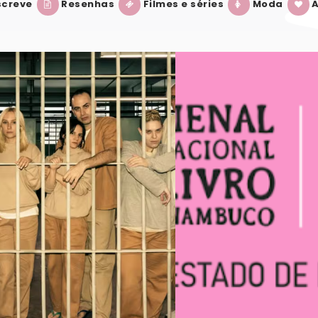
creve
Resenhas
Filmes e séries
Moda
A
BIENAL INTERNACIONAL DO LIVRO DE PE
VER POST