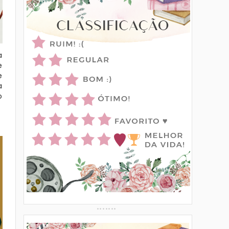
a
e
e
a
o