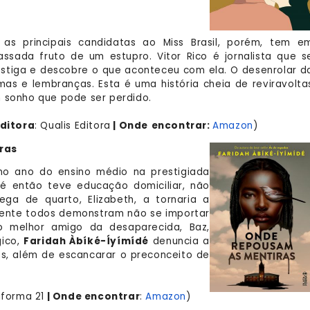
 as principais candidatas ao Miss Brasil, porém, tem e
sada fruto de um estupro. Vitor Rico é jornalista que s
estiga e descobre o que aconteceu com ela. O desenrolar d
mas e lembranças. Esta é uma história cheia de reviravolta
 sonho que pode ser perdido.
ditora
: Qualis Editora
| Onde
encontrar:
Amazon
)
ras
imo ano do ensino médio na prestigiada
té então teve educação domiciliar, não
ga de quarto, Elizabeth, a tornaria a
mente todos demonstram não se importar
 melhor amigo da desaparecida, Baz,
gico,
Faridah Àbíké-Íyímídé
denuncia a
es, além de escancarar o preconceito de
aforma 21
| Onde encontrar
:
Amazon
)