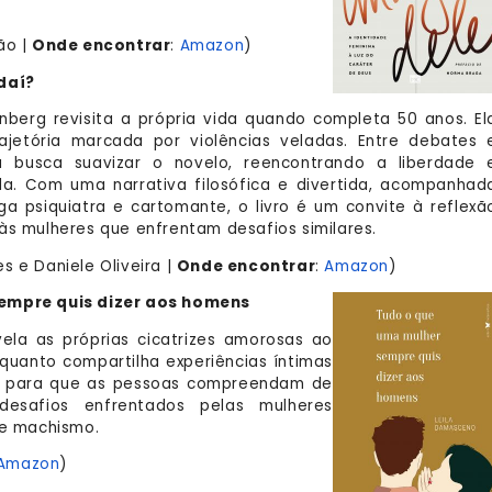
ão |
Onde encontrar
:
Amazon
)
daí?
nberg revisita a própria vida quando completa 50 anos. El
ajetória marcada por violências veladas. Entre debates 
a busca suavizar o novelo, reencontrando a liberdade 
ida. Com uma narrativa filosófica e divertida, acompanhad
a psiquiatra e cartomante, o livro é um convite à reflexã
às mulheres que enfrentam desafios similares.
s e Daniele Oliveira |
Onde encontrar
:
Amazon
)
empre quis dizer aos homens
ela as próprias cicatrizes amorosas ao
nquanto compartilha experiências íntimas
oso para que as pessoas compreendam de
esafios enfrentados pelas mulheres
 e machismo.
Amazon
)