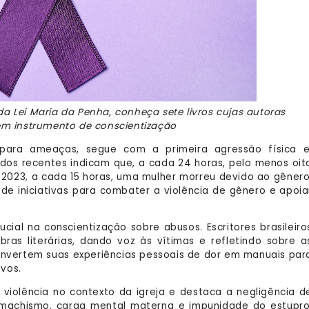
da Lei Maria da Penha, conheça sete livros cujas autoras
m instrumento de conscientização
para ameaças, segue com a primeira agressão física e
dos recentes indicam que, a cada 24 horas, pelo menos oit
m 2023, a cada 15 horas, uma mulher morreu devido ao gênero
 de iniciativas para combater a violência de gênero e apoia
ial na conscientização sobre abusos. Escritores brasileiro
ras literárias, dando voz às vítimas e refletindo sobre a
convertem suas experiências pessoais de dor em manuais par
vos.
violência no contexto da igreja e destaca a negligência d
ca, machismo, carga mental materna e impunidade do estupro