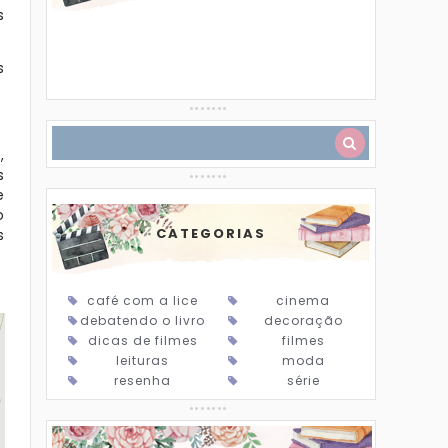
s
s
b
,
s
e
o
CATEGORIAS
s
café com a lice
cinema
debatendo o livro
decoração
dicas de filmes
filmes
leituras
moda
resenha
série