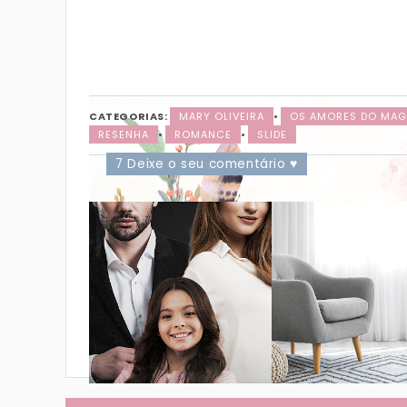
CATEGORIAS:
MARY OLIVEIRA
•
OS AMORES DO MAG
RESENHA
•
ROMANCE
•
SLIDE
7 Deixe o seu comentário ♥