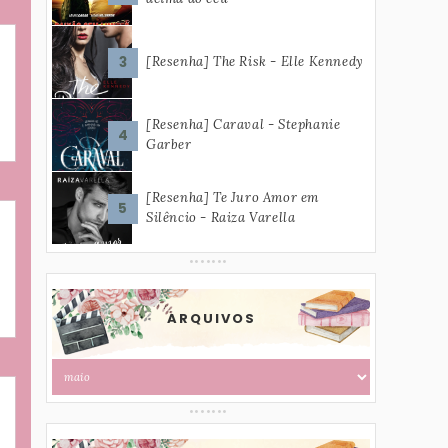
[Resenha] The Risk - Elle Kennedy
[Resenha] Caraval - Stephanie
Garber
[Resenha] Te Juro Amor em
Silêncio - Raiza Varella
ARQUIVOS