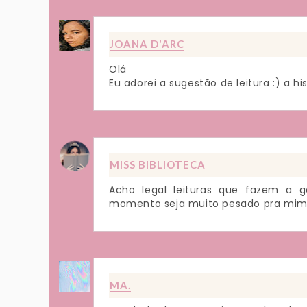
JOANA D'ARC
Olá
Eu adorei a sugestão de leitura :) a h
MISS BIBLIOTECA
Acho legal leituras que fazem a ge
momento seja muito pesado pra mim.
MA.