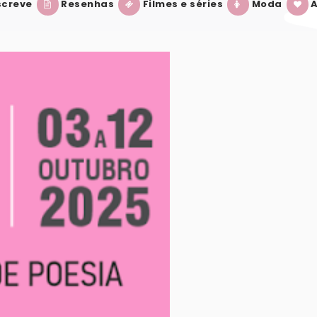
creve
Resenhas
Filmes e séries
Moda
A
E PERNAMBUCO 2025: TUDO QUE VOCÊ PRECI
LIVROS QUE PROMETEM GRANDES ADAPTA
VER POST