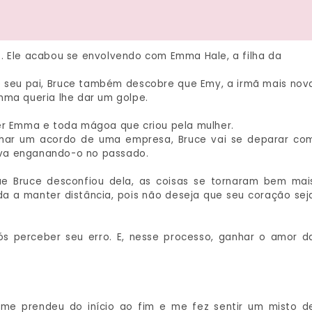
. Ele acabou se envolvendo com Emma Hale, a filha da
seu pai, Bruce também descobre que Emy, a irmã mais nov
mma queria lhe dar um golpe.
cer Emma e toda mágoa que criou pela mulher.
echar um acordo de uma empresa, Bruce vai se deparar co
ava enganando-o no passado.
e Bruce desconfiou dela, as coisas se tornaram bem mai
ada a manter distância, pois não deseja que seu coração sej
s perceber seu erro. E, nesse processo, ganhar o amor d
 me prendeu do início ao fim e me fez sentir um misto d