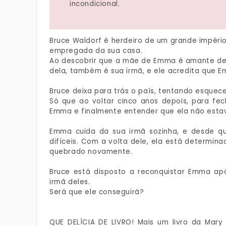
incondicional.
Bruce Waldorf é herdeiro de um grande império
empregada da sua casa.
Ao descobrir que a mãe de Emma é amante de 
dela, também é sua irmã, e ele acredita que E
Bruce deixa para trás o país, tentando esque
Só que ao voltar cinco anos depois, para f
Emma e finalmente entender que ela não est
Emma cuida da sua irmã sozinha, e desde qu
difíceis. Com a volta dele, ela está determin
quebrado novamente.
Bruce está disposto a reconquistar Emma apó
irmã deles.
Será que ele conseguirá?
QUE DELÍCIA DE LIVRO! Mais um livro da Mary