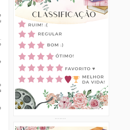
e
u
.
o
.
e
o
a
é