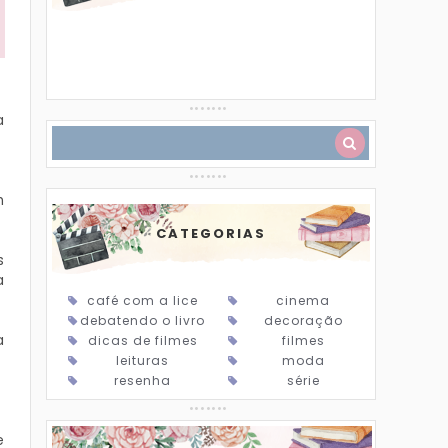
a
m
CATEGORIAS
s
a
café com a lice
cinema
debatendo o livro
decoração
a
dicas de filmes
filmes
leituras
moda
resenha
série
e