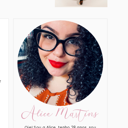
r
Alice Martins
Oie! Sou a Alice, tenho 28 anos, sou