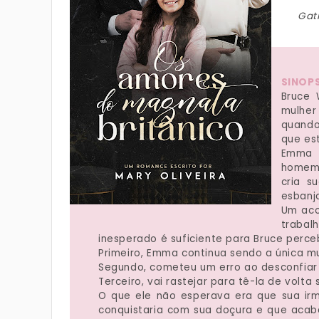
Gati
SINOPS
Bruce
mulher
quando
que es
Emma 
homem 
cria s
esbanj
Um aco
trabal
inesperado é suficiente para Bruce perceb
Primeiro, Emma continua sendo a única m
Segundo, cometeu um erro ao desconfiar
Terceiro, vai rastejar para tê-la de volta 
O que ele não esperava era que sua irm
conquistaria com sua doçura e que acab