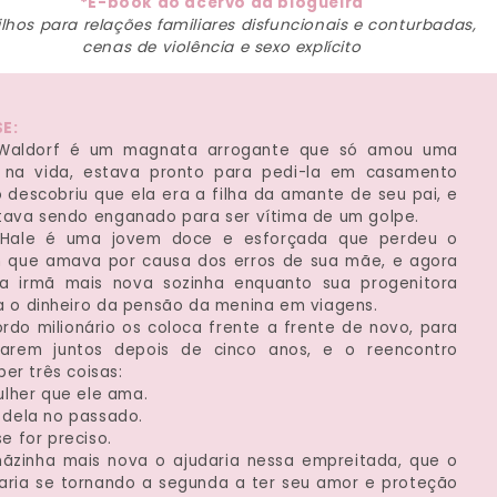
*E-book do acervo da blogueira
lhos para relações familiares disfuncionais e conturbadas,
cenas de violência e sexo explícito
E:
 Waldorf é um magnata arrogante que só amou uma
 na vida, estava pronto para pedi-la em casamento
 descobriu que ela era a filha da amante de seu pai, e
tava sendo enganado para ser vítima de um golpe.
Hale é uma jovem doce e esforçada que perdeu o
que amava por causa dos erros de sua mãe, e agora
ua irmã mais nova sozinha enquanto sua progenitora
a o dinheiro da pensão da menina em viagens.
rdo milionário os coloca frente a frente de novo, para
harem juntos depois de cinco anos, e o reencontro
er três coisas:
ulher que ele ama.
 dela no passado.
se for preciso.
ãzinha mais nova o ajudaria nessa empreitada, que o
aria se tornando a segunda a ter seu amor e proteção