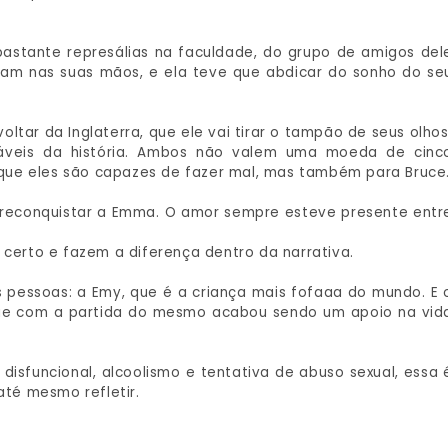
stante represálias na faculdade, do grupo de amigos del
caram nas suas mãos, e ela teve que abdicar do sonho do se
ltar da Inglaterra, que ele vai tirar o tampão de seus olhos
táveis da história. Ambos não valem uma moeda de cinc
que eles são capazes de fazer mal, mas também para Bruce
 reconquistar a Emma. O amor sempre esteve presente entr
erto e fazem a diferença dentro da narrativa.
s pessoas: a Emy, que é a criança mais fofaaa do mundo. E 
que com a partida do mesmo acabou sendo um apoio na vid
disfuncional, alcoolismo e tentativa de abuso sexual, essa 
até mesmo refletir.