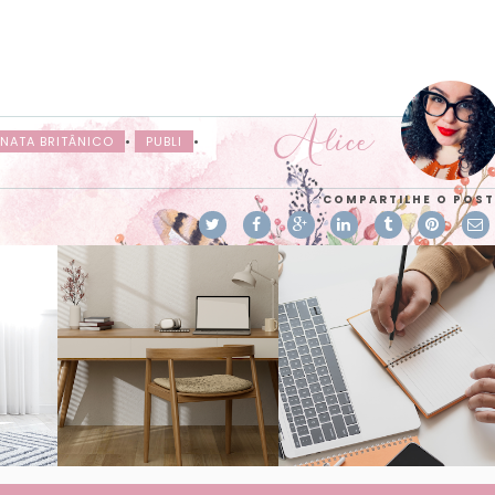
Alice
NATA BRITÂNICO
•
PUBLI
•
COMPARTILHE O POST