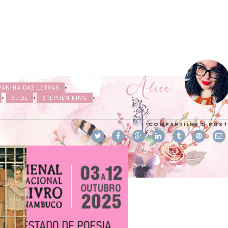
Alice
ANHIA DAS LETRAS
•
•
SLIDE
•
STEPHEN KING
•
COMPARTILHE O POST