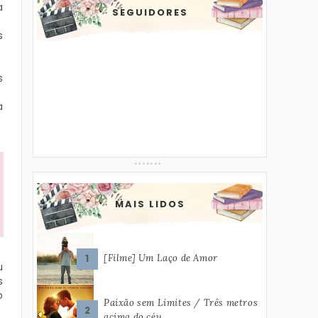
a
SEGUIDORES
s
s
a
MAIS LIDOS
[Filme] Um Laço de Amor
u
s
o
Paixão sem Limites / Três metros
acima do céu