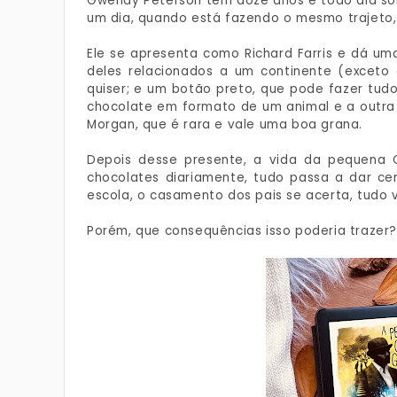
Gwendy Peterson tem doze anos e todo dia sob
um dia, quando está fazendo o mesmo trajet
Ele se apresenta como Richard Farris e dá uma
deles relacionados a um continente (exceto
quiser; e um botão preto, que pode fazer tud
chocolate em formato de um animal e a outra
Morgan, que é rara e vale uma boa grana.
Depois desse presente, a vida da pequena
chocolates diariamente, tudo passa a dar cer
escola, o casamento dos pais se acerta, tudo va
Porém, que consequências isso poderia trazer?