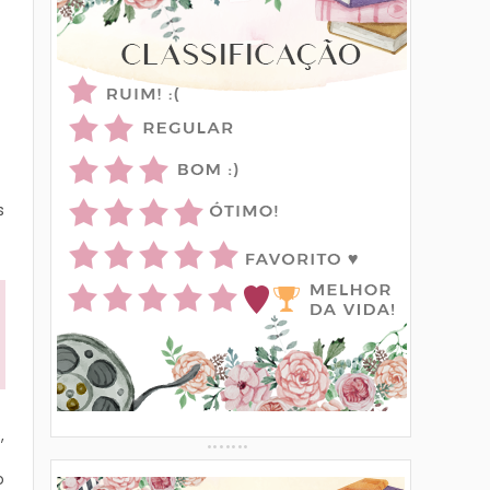
s
,
o