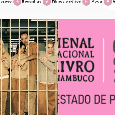
creve
Resenhas
Filmes e séries
Moda
A
BIENAL INTERNACIONAL DO LIVRO DE PE
VER POST