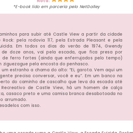
Nota:
*E-book lido em parceria pelo NetGalley
:
aminhos para subir até Castle View a partir da cidade
 Rock: pela rodovia 117, pela Estrada Pleasant e pela
uicida. Em todos os dias do verão de 1974, Gwendy
, de doze anos, vai pela escada, que fica presa por
 de ferro fortes (ainda que enferrujados pelo tempo)
m ziguezague pela encosta do penhasco.
, um estranho a chama do alto: “Ei, garota. Vem aqui um
 gente precisa conversar, você e eu”. Em um banco na
perto do caminho de cascalho que leva da escada até
 Recreativo de Castle View, há um homem de calça
eta, casaco preto e uma camisa branca desabotoada no
to arrumado.
esadelos com isso.