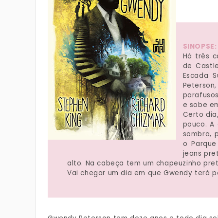
SINOPSE
Há três c
de Castle
Escada S
Peterson
parafusos
e sobe e
Certo dia
pouco. A
sombra, 
o Parque
jeans pr
alto. Na cabeça tem um chapeuzinho pre
Vai chegar um dia em que Gwendy terá p