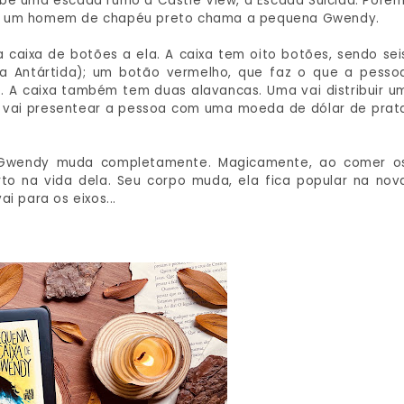
e uma escada rumo a Castle View, a Escada Suicida. Porém
o, um homem de chapéu preto chama a pequena Gwendy.
 caixa de botões a ela. A caixa tem oito botões, sendo sei
 a Antártida); um botão vermelho, que faz o que a pesso
o. A caixa também tem duas alavancas. Uma vai distribuir u
 vai presentear a pessoa com uma moeda de dólar de prat
 Gwendy muda completamente. Magicamente, ao comer o
to na vida dela. Seu corpo muda, ela fica popular na nov
i para os eixos...