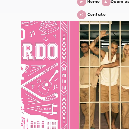
Home
Quem es
Contato
ENNEDY
TREMEMBÉ: O QUE ACHEI DA SÉRIE?
VER POST