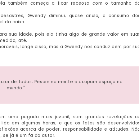
 ela também começa a ficar receosa com o tamanho d
esastres, Gwendy diminui, quase anula, o consumo do
l da caixa.
 sua idade, pois ela tinha algo de grande valor em sua
medida, até.
oráveis, longe disso, mas a Gwendy nos conduz bem por su
maior de todos. Pesam na mente e ocupam espaço no
mundo."
m uma pegada mais juvenil, sem grandes revelações o
r lida em algumas horas, e que os fatos são desenvolvido
flexões acerca de poder, responsabilidade e atitudes. Nã
 se já é um fã do autor.