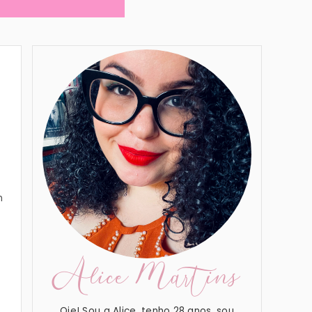
m
Alice Martins
Oie! Sou a Alice, tenho 28 anos, sou