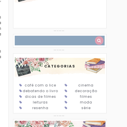
,
s
a
m
a
s
a
CATEGORIAS
café com a lice
cinema
debatendo o livro
decoração
dicas de filmes
filmes
leituras
moda
resenha
série