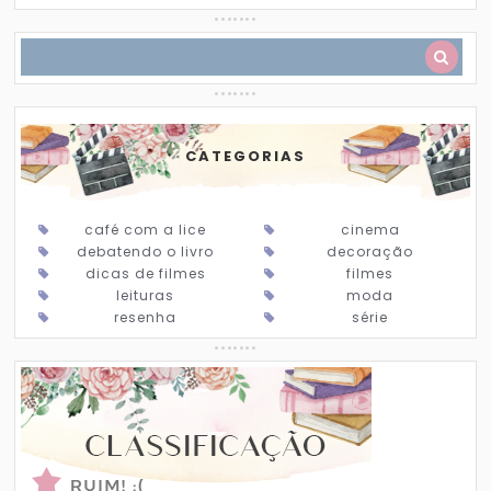
CATEGORIAS
café com a lice
cinema
debatendo o livro
decoração
dicas de filmes
filmes
leituras
moda
resenha
série