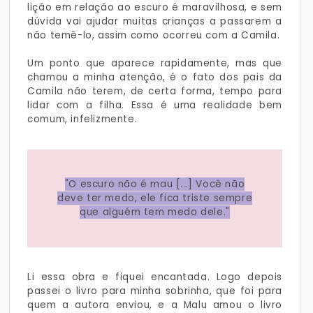
lição em relação ao escuro é maravilhosa, e sem
dúvida vai ajudar muitas crianças a passarem a
não temê-lo, assim como ocorreu com a Camila.
Um ponto que aparece rapidamente, mas que
chamou a minha atenção, é o fato dos pais da
Camila não terem, de certa forma, tempo para
lidar com a filha. Essa é uma realidade bem
comum, infelizmente.
"O escuro não é mau [...] Você não
deve ter medo, ele fica triste sempre
que alguém tem medo dele."
Li essa obra e fiquei encantada. Logo depois
passei o livro para minha sobrinha, que foi para
quem a autora enviou, e a Malu amou o livro