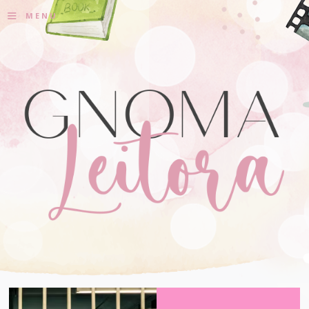
≡
MENU