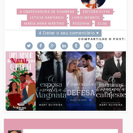
A OBSERVADORA DE SOMBRAS
•
EDITORA FLYVE
•
LETICIA SANTIAGO
•
LIVRO INFANTIL
•
MARIA ANNA MARTINS
•
RESENHA
•
SLIDE
4 Deixe o seu comentário ♥
COMPARTILHE O POST: