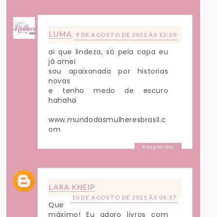
LUMA
9 DE AGOSTO DE 2021 ÀS 12:20
ai que lindeza, só pela capa eu
já amei
sou apaixonada por historias
novas
e tenho medo de escuro
hahaha
www.mundodasmulheresbrasil.c
om
Responder
LARA KNEIP
10 DE AGOSTO DE 2021 ÀS 08:37
Que
máximo! Eu adoro livros com