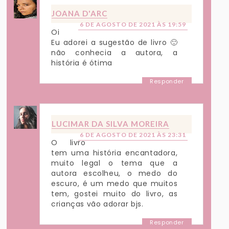
JOANA D'ARC
6 DE AGOSTO DE 2021 ÀS 19:59
Oi
Eu adorei a sugestão de livro 🙂
não conhecia a autora, a
história é ótima
Responder
LUCIMAR DA SILVA MOREIRA
6 DE AGOSTO DE 2021 ÀS 23:31
O livro
tem uma história encantadora,
muito legal o tema que a
autora escolheu, o medo do
escuro, é um medo que muitos
tem, gostei muito do livro, as
crianças vão adorar bjs.
Responder