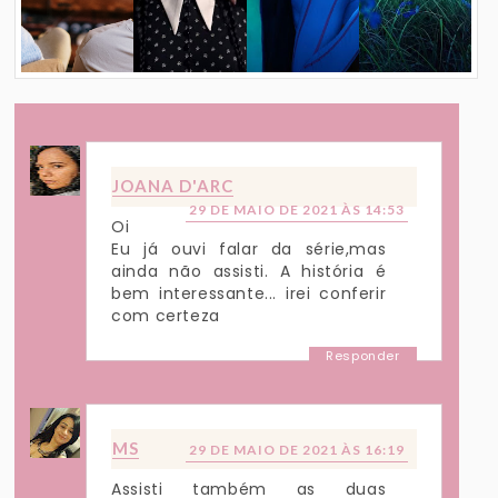
JOANA D'ARC
29 DE MAIO DE 2021 ÀS 14:53
Oi
Eu já ouvi falar da série,mas
ainda não assisti. A história é
bem interessante... irei conferir
com certeza
Responder
MS
29 DE MAIO DE 2021 ÀS 16:19
Assisti também as duas