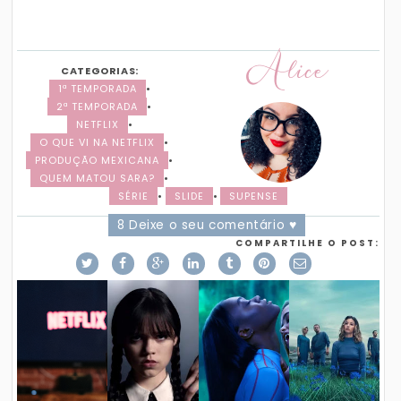
Alice
CATEGORIAS:
1ª TEMPORADA
•
2ª TEMPORADA
•
NETFLIX
•
O QUE VI NA NETFLIX
•
PRODUÇÃO MEXICANA
•
QUEM MATOU SARA?
•
SÉRIE
•
SLIDE
•
SUPENSE
8 Deixe o seu comentário ♥
COMPARTILHE O POST: