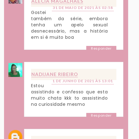
ALÉCIA MAGALHÃES
31 DE MAIO DE 2021 ÀS 02:58
Gostei
também da série, embora
tenha um apelo sexual
desnecessário, mas a história
em si é muito boa
Responder
NADIJANE RIBEIRO
1 DE JUNHO DE 2021 ÀS 13:01
Estou
assistindo e confesso que esta
muito chata kkk to asssistindo
na curiosidade mesmo
Responder