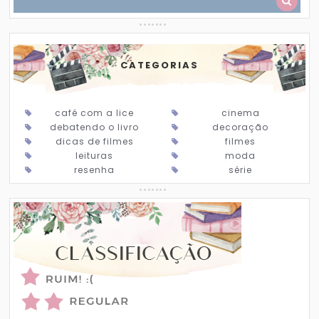
CATEGORIAS
café com a lice
cinema
debatendo o livro
decoração
dicas de filmes
filmes
leituras
moda
resenha
série