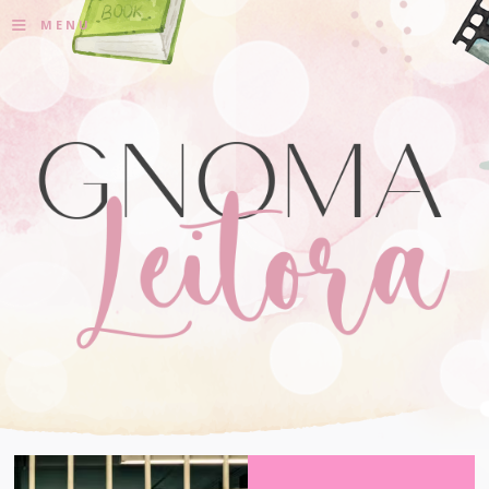
≡
MENU