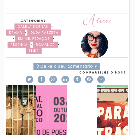
Alice
CATEGORIAS:
CAMILA DORNAS
•
DRAMA
•
DUDA RAZZERA
•
EM MIL PEDAÇOS
•
RESENHA
•
ROMANCE
•
SLIDE
8 Deixe o seu comentário ♥
COMPARTILHE O POST: