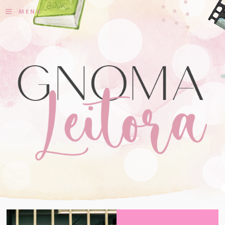
≡
MENU