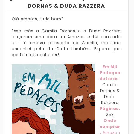
DORNAS & DUDA RAZZERA
Olá amores, tudo bem?
Esse mês a Camila Dornas e a Duda Razzera
lançaram uma obra na Amazon e fui correndo
ler. Já amava a escrita da Camila, mas me
encantei pela da Duda também. Espero que
gostem de conhecer!
Em Mil
Pedaços
Autoras:
Camila
Dornas &
Duda
Razzera
Páginas:
253
Onde
comprar
:
Amazon