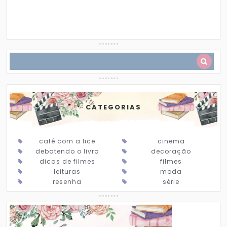
CATEGORIAS
café com a lice
cinema
debatendo o livro
decoração
dicas de filmes
filmes
leituras
moda
resenha
série