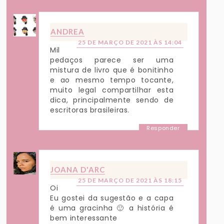
ANDREA
25 DE MARÇO DE 2021 ÀS 14:04
Mil
pedaços parece ser uma
mistura de livro que é bonitinho
e ao mesmo tempo tocante,
muito legal compartilhar esta
dica, principalmente sendo de
escritoras brasileiras.
Responder
JOANA D'ARC
25 DE MARÇO DE 2021 ÀS 18:15
Oi
Eu gostei da sugestão e a capa
é uma gracinha 🙂 a história é
bem interessante