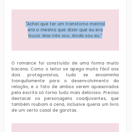
"Achei que ter um transtorno mental
era o mesmo que dizer que eu era
louca. Mas não sou. Ainda sou eu."
O romance foi construído de uma forma muito
bacana. Como o leitor se apega muito fácil aos
dois protagonistas, tudo se encaminha
tranquilamente para o desenvolvimento da
relação, e o fato de ambos serem apaixonados
pela escrita só torna tudo mais delicioso. Preciso
destacar os personagens coadjuvantes, que
também roubam a cena, inclusive queria um livro
de um certo casal de garotas.