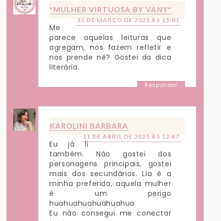
*MULHER VIRTUOSA BY VANY*
31 DE MARÇO DE 2021 ÀS 15:01
Me
parece aquelas leituras que
agregam, nos fazem refletir e
nos prende né? Gostei da dica
literária.
Responder
KAROLINI BARBARA
11 DE ABRIL DE 2021 ÀS 12:47
Eu já li
também. Não gostei dos
personagens principais, gostei
mais dos secundários. Lia é a
minha preferida, aquela mulher
é um perigo
huahuahuahuahuahua
Eu não consegui me conectar