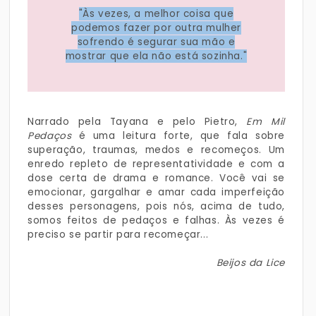
"Às vezes, a melhor coisa que
podemos fazer por outra mulher
sofrendo é segurar sua mão e
mostrar que ela não está sozinha."
Narrado pela Tayana e pelo Pietro,
Em Mil
Pedaços
é uma leitura forte, que fala sobre
superação, traumas, medos e recomeços. Um
enredo repleto de representatividade e com a
dose certa de drama e romance. Você vai se
emocionar, gargalhar e amar cada imperfeição
desses personagens, pois nós, acima de tudo,
somos feitos de pedaços e falhas. Às vezes é
preciso se partir para recomeçar...
Beijos da Lice