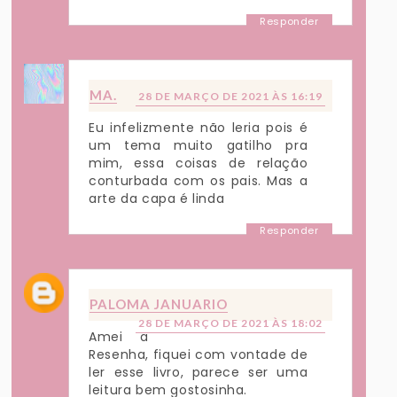
Responder
MA.
28 DE MARÇO DE 2021 ÀS 16:19
Eu infelizmente não leria pois é
um tema muito gatilho pra
mim, essa coisas de relação
conturbada com os pais. Mas a
arte da capa é linda
Responder
PALOMA JANUARIO
28 DE MARÇO DE 2021 ÀS 18:02
Amei a
Resenha, fiquei com vontade de
ler esse livro, parece ser uma
leitura bem gostosinha.