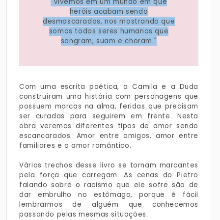
"Vivemos em um mundo em que
heróis acabam sendo
desmascarados, nos mostrando que
somos todos seres humanos que
sangram, suam e choram."
Com uma escrita poética, a Camila e a Duda
construíram uma história com personagens que
possuem marcas na alma, feridas que precisam
ser curadas para seguirem em frente. Nesta
obra veremos diferentes tipos de amor sendo
escancarados. Amor entre amigos, amor entre
familiares e o amor romântico.
Vários trechos desse livro se tornam marcantes
pela força que carregam. As cenas do Pietro
falando sobre o racismo que ele sofre são de
dar embrulho no estômago, porque é fácil
lembrarmos de alguém que conhecemos
passando pelas mesmas situações.