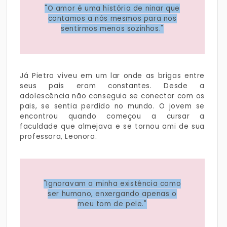
"O amor é uma história de ninar que
contamos a nós mesmos para nos
sentirmos menos sozinhos."
Já Pietro viveu em um lar onde as brigas entre
seus pais eram constantes. Desde a
adolescência não conseguia se conectar com os
pais, se sentia perdido no mundo. O jovem se
encontrou quando começou a cursar a
faculdade que almejava e se tornou ami de sua
professora, Leonora.
"Ignoravam a minha existência como
ser humano, enxergando apenas o
meu tom de pele."