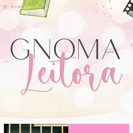
≡
MENU