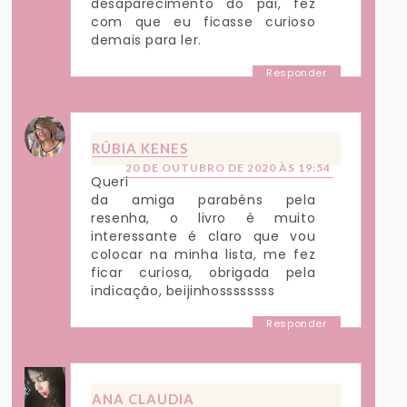
desaparecimento do pai, fez
com que eu ficasse curioso
demais para ler.
Responder
RÚBIA KENES
20 DE OUTUBRO DE 2020 ÀS 19:54
Queri
da amiga parabéns pela
resenha, o livro é muito
interessante é claro que vou
colocar na minha lista, me fez
ficar curiosa, obrigada pela
indicação, beijinhossssssss
Responder
ANA CLAUDIA