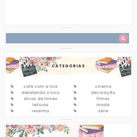
CATEGORIAS
café com a lice
cinema
debatendo o livro
decoração
dicas de filmes
filmes
leituras
moda
resenha
série