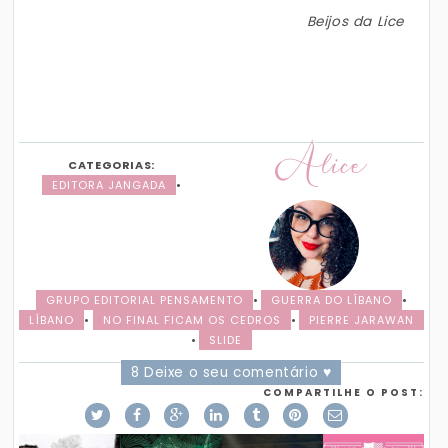
Beijos da Lice
Alice
CATEGORIAS:
EDITORA JANGADA
•
GRUPO EDITORIAL PENSAMENTO
•
GUERRA DO LÍBANO
•
LÍBANO
•
NO FINAL FICAM OS CEDROS
•
PIERRE JARAWAN
•
SLIDE
8 Deixe o seu comentário ♥
COMPARTILHE O POST: