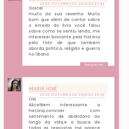
20 DE OUTUBRO DE 2020 ÀS 21:41
Gostei
muito da sua resenha. Muito
bom que além de contar sobre
o enredo do livro você falou
sobre como se sentiu lendo, me
interessei bastante pela história
pelo fato de que também
aborda política, religião e guerra
no líbano.
Responder
MARIA JOSÉ
20 DE OUTUBRO DE 2020 ÀS 23:02
Olá
Alice!Bem interessante a
história,conviver com
sentimento de abandono ao
longo da vida,e a busca de
todas as respostas me parece