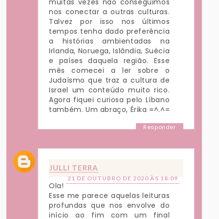
muitas vezes não conseguimos
nos conectar a outras culturas.
Talvez por isso nos últimos
tempos tenha dado preferência
a histórias ambientadas na
Irlanda, Noruega, Islândia, Suécia
e países daquela região. Esse
mês comecei a ler sobre o
Judaísmo que traz a cultura de
Israel um conteúdo muito rico.
Agora fiquei curiosa pelo Líbano
também. Um abraço, Érika =^.^=
Responder
JULLI TERRA
21 DE OUTUBRO DE 2020 ÀS 18:09
Ola!
Esse me parece aquelas leituras
profundas que nos envolve do
início ao fim com um final