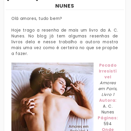
NUNES
Olá amores, tudo bem?
Hoje trago a resenha de mais um livro da A. C.
Nunes. No blog já tem algumas resenhas de
livros dela e nesse trabalho a autora mostra
mais uma vez como é certeira no que se propõe
a fazer.
Pecado
Irresistí
vel
Amores
em Paris,
Livro 1
Autora:
A. C.
Nunes
Páginas:
594
Onde