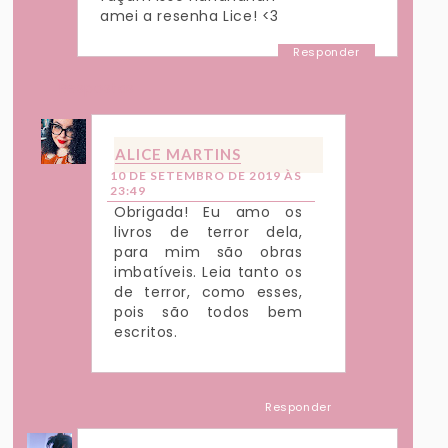
amei a resenha Lice! <3
Responder
Respostas
ALICE MARTINS
10 DE SETEMBRO DE 2019 ÀS
23:49
Obrigada! Eu amo os
livros de terror dela,
para mim são obras
imbatíveis. Leia tanto os
de terror, como esses,
pois são todos bem
escritos.
Responder