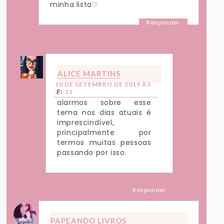
minha lista♡
Responder
Respostas
ALICE MARTINS
10 DE SETEMBRO DE 2019 ÀS
F
23:51
alarmos sobre esse
tema nos dias atuais é
imprescindível,
principalmente por
termos muitas pessoas
passando por isso.
Responder
PAPEANDO LIVROS