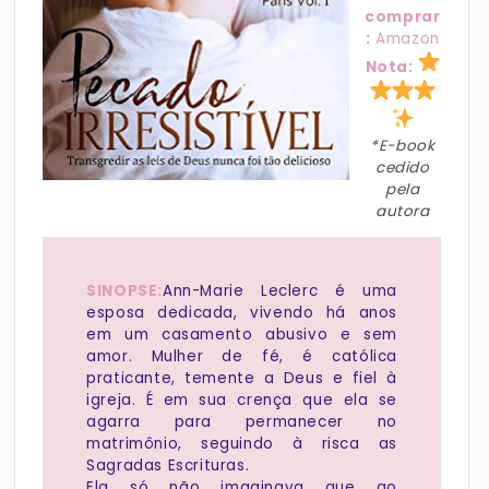
comprar
:
Amazon
Nota:
*E-book
cedido
pela
autora
SINOPSE:
Ann-Marie Leclerc é uma
esposa dedicada, vivendo há anos
em um casamento abusivo e sem
amor. Mulher de fé, é católica
praticante, temente a Deus e fiel à
igreja. É em sua crença que ela se
agarra para permanecer no
matrimônio, seguindo à risca as
Sagradas Escrituras.
Ela só não imaginava que ao