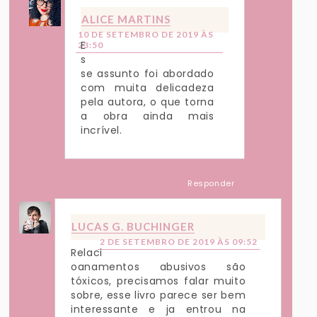
ALICE MARTINS
10 DE SETEMBRO DE 2019 ÀS
E
23:50
s
se assunto foi abordado
com muita delicadeza
pela autora, o que torna
a obra ainda mais
incrível.
Responder
LUCAS G. BUCHINGER
2 DE SETEMBRO DE 2019 ÀS 09:52
Relaci
oanamentos abusivos são
tóxicos, precisamos falar muito
sobre, esse livro parece ser bem
interessante e ja entrou na