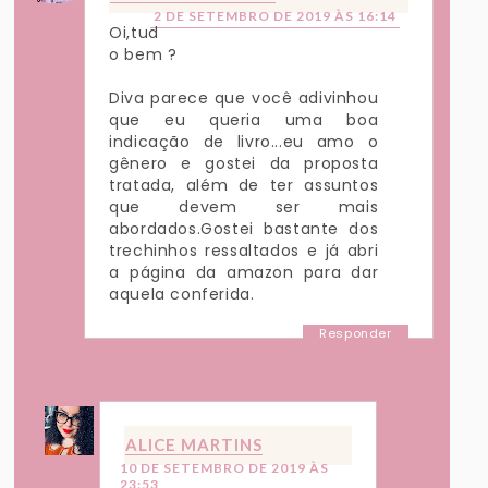
2 DE SETEMBRO DE 2019 ÀS 16:14
Oi,tud
o bem ?
Diva parece que você adivinhou
que eu queria uma boa
indicação de livro...eu amo o
gênero e gostei da proposta
tratada, além de ter assuntos
que devem ser mais
abordados.Gostei bastante dos
trechinhos ressaltados e já abri
a página da amazon para dar
aquela conferida.
Responder
Respostas
ALICE MARTINS
10 DE SETEMBRO DE 2019 ÀS
23:53