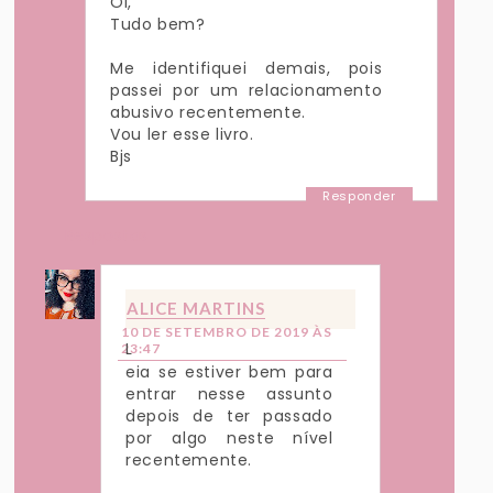
Oi,
Tudo bem?
Me identifiquei demais, pois
passei por um relacionamento
abusivo recentemente.
Vou ler esse livro.
Bjs
Responder
Respostas
ALICE MARTINS
10 DE SETEMBRO DE 2019 ÀS
L
23:47
eia se estiver bem para
entrar nesse assunto
depois de ter passado
por algo neste nível
recentemente.