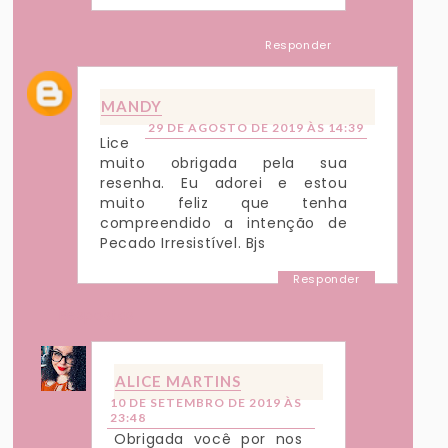
Responder
MANDY
29 DE AGOSTO DE 2019 ÀS 14:39
Lice
muito obrigada pela sua
resenha. Eu adorei e estou
muito feliz que tenha
compreendido a intenção de
Pecado Irresistível. Bjs
Responder
Respostas
ALICE MARTINS
10 DE SETEMBRO DE 2019 ÀS
23:48
Obrigada você por nos