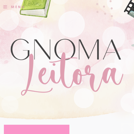
≡
MENU