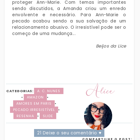
proteger Ann-Marie. Com temas importantes
sendo discutidos, a Amanda criou um enredo
envolvente e necessário. Para Ann-Marie o
pecado acabou sendo a sua salvação de um
relacionamento abusivo. O irresistível pode ser o
começo de uma mudança...
Beijos da Lice
Alice
CATEGORIAS:
A. C. NUNES
•
AMAZON
•
AMORES EM PARIS
•
PECADO IRRESISTÍVEL
•
RESENHA
•
SLIDE
21 Deixe o seu comentário ♥
COMPARTILHE O POST: