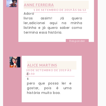
ANNE FERREIRA
1 DE SETEMBRO DE 2019 ÀS 06:12
Adoro
livros assim! Já quero
ler,adicionei aqui na minha
listinha e já quero saber como
termina essa história.
Responder
Respostas
ALICE MARTINS
10 DE SETEMBRO DE 2019 ÀS
E
23:50
s
pero que possa ler e
gostar, pois é uma
história muito boa.