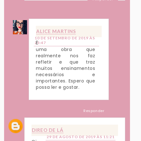
Respostas
ALICE MARTINS
10 DE SETEMBRO DE 2019 ÀS
É
23:47
uma obra que
realmente nos faz
refletir e que traz
muitos ensinamentos
necessários e
importantes. Espero que
possa ler e gostar.
Responder
DIREO DE LÁ
29 DE AGOSTO DE 2019 ÀS 11:21