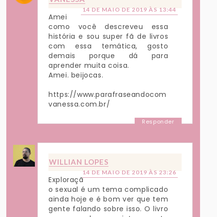
14 DE MAIO DE 2019 ÀS 13:44
Amei
como você descreveu essa
história e sou super fã de livros
com essa temática, gosto
demais porque dá para
aprender muita coisa.
Amei. beijocas.
https://www.parafraseandocom
vanessa.com.br/
Responder
WILLIAN LOPES
14 DE MAIO DE 2019 ÀS 23:26
Exploraçã
o sexual é um tema complicado
ainda hoje e é bom ver que tem
gente falando sobre isso. O livro