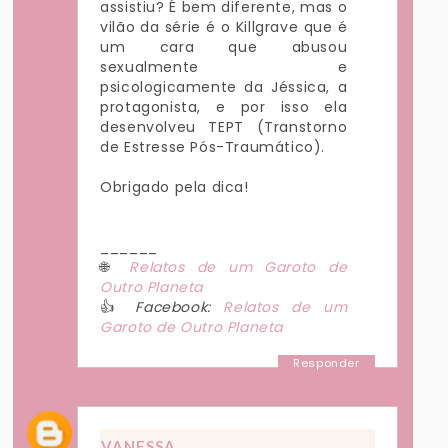
assistiu? É bem diferente, mas o
vilão da série é o Killgrave que é
um cara que abusou
sexualmente e
psicologicamente da Jéssica, a
protagonista, e por isso ela
desenvolveu TEPT (Transtorno
de Estresse Pós-Traumático).
Obrigado pela dica!
______
🌐
Relatos de um Garoto de
Outro Planeta
👍
Facebook:
Relatos de um
Garoto de Outro Planeta
Responder
VANESSA