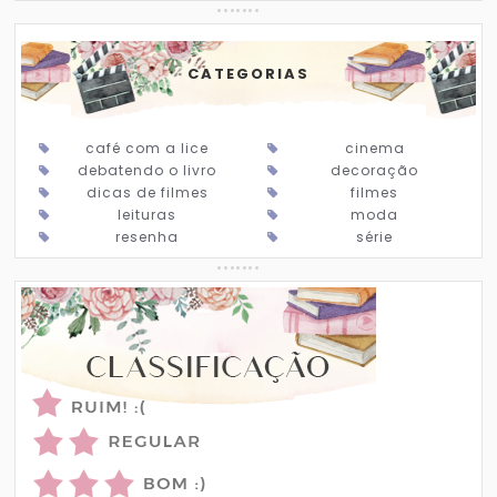
CATEGORIAS
café com a lice
cinema
debatendo o livro
decoração
dicas de filmes
filmes
leituras
moda
resenha
série