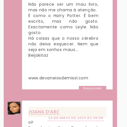
Não parece ser um mau livro,
mas não me chama à atenção.
É como o Harry Potter. É bem
escrito, mas não gosto.
Exactamente como Leyle. Não
gosto.
Há coisas que o nosso cérebro
não deixa esquecer. Nem que
seja em sonhos maus...
Beijokitaz
www.devaneiosdemissl.com
Responder
JOANA D'ARC
13 DE MAIO DE 2019 ÀS 09:09
oi!