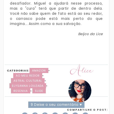
desafiador. Miguel a ajudará nesse processo,
mas a "cura" terá que partir de dentro dela.
Você não sabe quem de fato está ao seu redor,
o carrasco pode está mais perto do que
imagina... Assim como a sua salvação.
Beijos da Lice
Alice
CATEGORIAS:
AMAZON
•
AO MEU REDOR
•
ASTRAL CULTURAL
•
ELYSANNA LOUZADA
•
RESENHA
•
SLIDE
9 Deixe o seu comentário ♥
COMPARTILHE O POST: