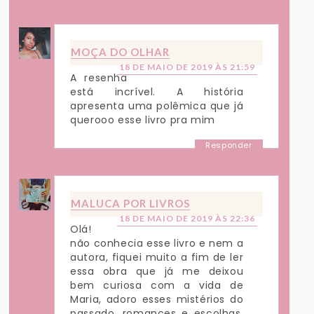
MOÇA DO OLHAR
18 DE MAIO DE 2019 ÀS 21:59
A resenha
está incrível. A história
apresenta uma polêmica que já
querooo esse livro pra mim
Responder
MALUCA POR LIVROS
18 DE MAIO DE 2019 ÀS 22:36
Olá!
não conhecia esse livro e nem a
autora, fiquei muito a fim de ler
essa obra que já me deixou
bem curiosa com a vida de
Maria, adoro esses mistérios do
passado, romances e escolhas.