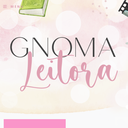
≡
MENU