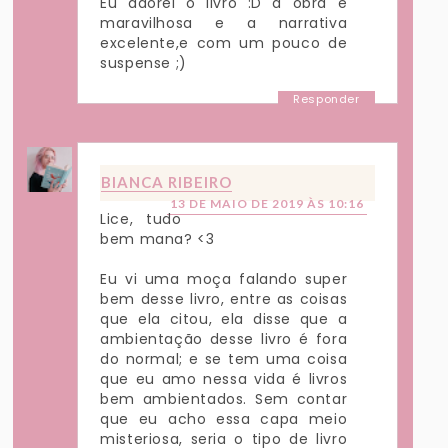
Eu adorei o livro :D a obra é
maravilhosa e a narrativa
excelente,e com um pouco de
suspense ;)
Responder
BIANCA RIBEIRO
13 DE MAIO DE 2019 ÀS 10:16
Lice, tudo
bem mana? <3
Eu vi uma moça falando super
bem desse livro, entre as coisas
que ela citou, ela disse que a
ambientação desse livro é fora
do normal; e se tem uma coisa
que eu amo nessa vida é livros
bem ambientados. Sem contar
que eu acho essa capa meio
misteriosa, seria o tipo de livro