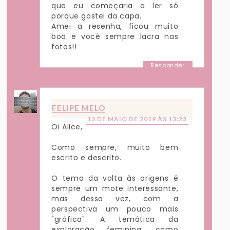
que eu começaria a ler só
porque gostei da capa.
Amei a resenha, ficou muito
boa e você sempre lacra nas
fotos!!
Responder
FELIPE MELO
13 DE MAIO DE 2019 ÀS 13:25
Oi Alice,
Como sempre, muito bem
escrito e descrito.
O tema da volta às origens é
sempre um mote interessante,
mas dessa vez, com a
perspectiva um pouco mais
"gráfica". A temática da
exploração feminina, como