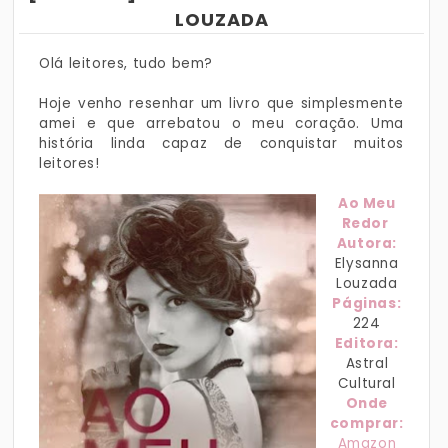
LOUZADA
Olá leitores, tudo bem?
Hoje venho resenhar um livro que simplesmente
amei e que arrebatou o meu coração. Uma
história linda capaz de conquistar muitos
leitores!
Ao Meu
Redor
Autora:
Elysanna
Louzada
Páginas:
224
Editora:
Astral
Cultural
Onde
comprar:
Amazon