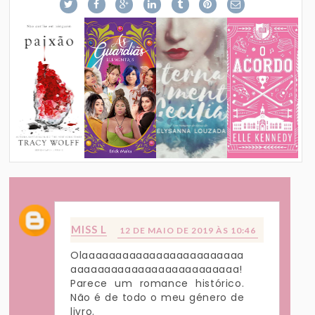
MISS L
12 DE MAIO DE 2019 ÀS 10:46
Olaaaaaaaaaaaaaaaaaaaaaaaa
aaaaaaaaaaaaaaaaaaaaaaaaa!
Parece um romance histórico.
Não é de todo o meu género de
livro.