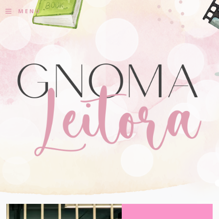
≡
MENU