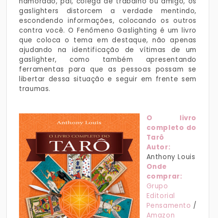
namorado, pai, colega de trabalho ou amigo, os
gaslighters distorcem a verdade mentindo,
escondendo informações, colocando os outros
contra você. O Fenômeno Gaslighting é um livro
que coloca o tema em destaque, não apenas
ajudando na identificação de vítimas de um
gaslighter, como também apresentando
ferramentas para que as pessoas possam se
libertar dessa situação e seguir em frente sem
traumas.
O livro
completo do
Tarô
Autor:
Anthony Louis
Onde
comprar:
Grupo
Editorial
Pensamento
/
Amazon