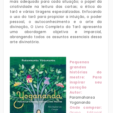
mais adequado para cada situação; o papel da
criatividade na leitura das cartas; a ética do
tarô e várias tiragens especializadas. Enfocando
o uso do tarô para propiciar a intuição, o poder
pessoal, o autoconhecimento e a arte da
divinação, O Livro Completo do Tarô apresenta
uma abordagem objetiva e imparcial,
abrangendo todos os assuntos essenciais dessa
arte divinatória.
Pequenas
grandes
histórias do
mestre: Para
inspirar seu
coração
Autor:
Paramahansa
Yogananda
Onde comprar:
Grupo Editorial