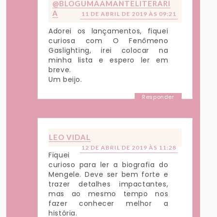
@BLOGUMAAMANTELITERARI
A
11 DE ABRIL DE 2019 ÀS 09:21
Adorei os lançamentos, fiquei
curiosa com O Fenômeno
Gaslighting, irei colocar na
minha lista e espero ler em
breve.
Um beijo.
Responder
LEO VIDAL
12 DE ABRIL DE 2019 ÀS 11:28
Fiquei
curioso para ler a biografia do
Mengele. Deve ser bem forte e
trazer detalhes impactantes,
mas ao mesmo tempo nos
fazer conhecer melhor a
história.