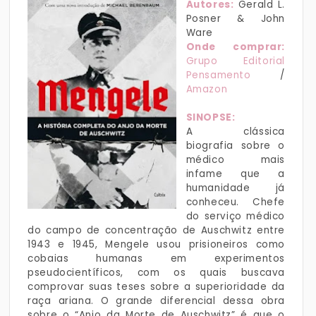
Autores:
Gerald L.
Posner & John
Ware
Onde comprar:
Grupo Editorial
Pensamento
/
Amazon
SINOPSE:
A clássica
biografia sobre o
médico mais
infame que a
humanidade já
conheceu. Chefe
do serviço médico
do campo de concentração de Auschwitz entre
1943 e 1945, Mengele usou prisioneiros como
cobaias humanas em experimentos
pseudocientíficos, com os quais buscava
comprovar suas teses sobre a superioridade da
raça ariana. O grande diferencial dessa obra
sobre o “Anjo da Morte de Auschwitz” é que o