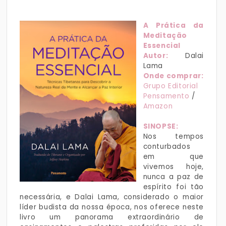
A Prática da
Meditação
Essencial
Autor:
Dalai
Lama
Onde comprar:
Grupo Editorial
Pensamento
/
Amazon
SINOPSE:
Nos tempos
conturbados
em que
vivemos hoje,
nunca a paz de
espírito foi tão
necessária, e Dalai Lama, considerado o maior
líder budista da nossa época, nos oferece neste
livro um panorama extraordinário de