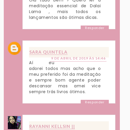
Olá tudo bem ? Quero ler a
meditação essencial de Dalai
Lama , mais todos os
lançamentos são ótimas dicas.
Responder
SARA QUINTELA
9 DE ABRIL DE 2019 ÀS 14:46
Aí eu
adorei todos mas acho que o
meu preferido foi da meditação
e sempre bom agente poder
descansar mas amei vice
sempre trás livros ótimos.
Responder
RAYANNI KELLSIN ||