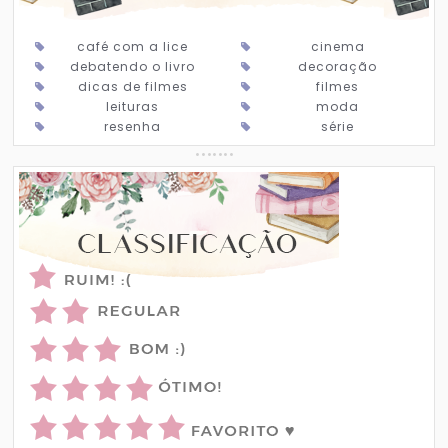
café com a lice
cinema
debatendo o livro
decoração
dicas de filmes
filmes
leituras
moda
resenha
série