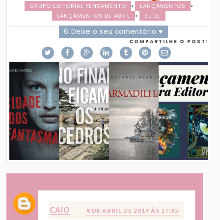
GRUPO EDITORIAL PENSAMENTO
•
LANÇAMENTOS
•
LANÇAMENTOS DE ABRIL
•
SLIDE
6 Deixe o seu comentário ♥
COMPARTILHE O POST:
CAIO
8 DE ABRIL DE 2019 ÀS 17:35