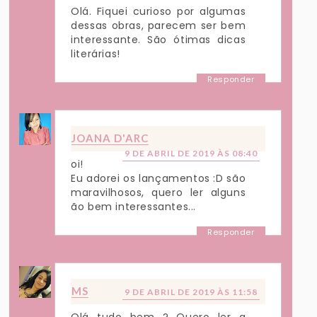
Olá. Fiquei curioso por algumas
dessas obras, parecem ser bem
interessante. São ótimas dicas
literárias!
Responder
JOANA D'ARC
9 DE ABRIL DE 2019 ÀS 08:40
oi!
Eu adorei os lançamentos :D são
maravilhosos, quero ler alguns
ão bem interessantes...
Responder
MS
9 DE ABRIL DE 2019 ÀS 11:58