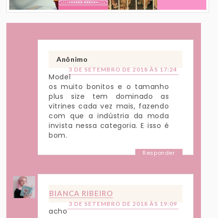
Anônimo
3 DE SETEMBRO DE 2018 ÀS 17:24
Model
os muito bonitos e o tamanho
plus size tem dominado as
vitrines cada vez mais, fazendo
com que a indústria da moda
invista nessa categoria. E isso é
bom.
Responder
BIANCA RIBEIRO
3 DE SETEMBRO DE 2018 ÀS 19:09
acho