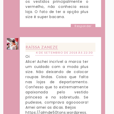
os vestidos principalmente o
vermelho, não conhecia essa
loja. O fato de ter a opção plus
size é super bacana.
Responder
RAÍSSA ZANEZE
4 DE SETEMBRO DE 2018 ÀS 22:30
Oi
Alice! Achei incrível a marca ter
um cuidado com a moda plus
size. Não deixando de colocar
roupas lindas. Coisa que falta
nas lojas de departamento.
Confesso que to extremamente
apaixonada pelo vestido
princesa e no sobretudo. Se
pudesse, comprava agooooora!
Amei amei as dicas. Beijos
https://almde50tons.wordpress.