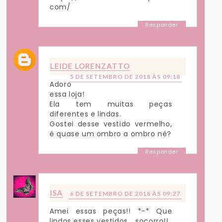
com/
Responder
LEIDE LORENZATTO
5 DE SETEMBRO DE 2018 ÀS 09:18
Adoro
essa loja!
Ela tem muitas peças
diferentes e lindas.
Gostei desse vestido vermelho,
é quase um ombro a ombro né?
Responder
ISA
6 DE SETEMBRO DE 2018 ÀS 09:27
Amei essas peças!! *-* Que
lindos esses vestidos... socorro!!