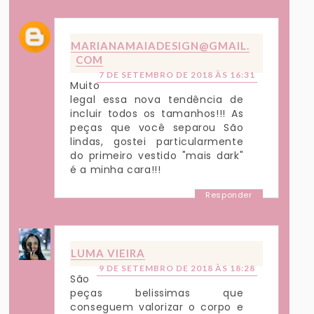
MARIANAMAIADESIGN@GMAIL.
COM
7 DE SETEMBRO DE 2018 ÀS 16:31
Muito
legal essa nova tendência de
incluir todos os tamanhos!!! As
peças que você separou São
lindas, gostei particularmente
do primeiro vestido "mais dark"
é a minha cara!!!
Responder
LUMA VIEIRA
9 DE SETEMBRO DE 2018 ÀS 18:28
São
peças belissimas que
conseguem valorizar o corpo e