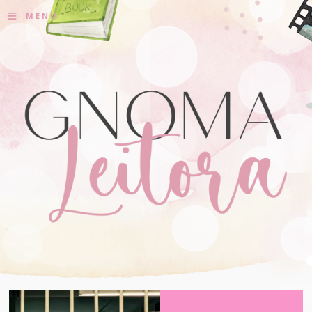
≡
MENU