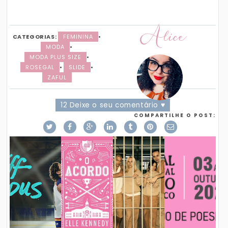
Alice
CATEGORIAS:
FEMININA
•
MODA
•
MODA PLUS SIZE
•
ROSEGAL
•
SLIDE
•
ZAFUL
12 Deixe o seu comentário ♥
COMPARTILHE O POST: