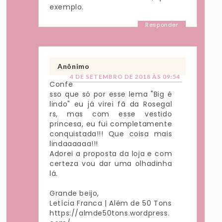
exemplo.
Responder
Anônimo
4 DE SETEMBRO DE 2018 ÀS 09:54
Confe
sso que só por esse lema "Big é
lindo" eu já virei fã da Rosegal
rs, mas com esse vestido
princesa, eu fui completamente
conquistada!!! Que coisa mais
lindaaaaaa!!!
Adorei a proposta da loja e com
certeza vou dar uma olhadinha
lá.
Grande beijo,
Letícia Franca | Além de 50 Tons
https://almde50tons.wordpress.