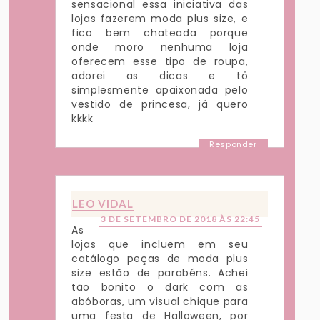
sensacional essa iniciativa das
lojas fazerem moda plus size, e
fico bem chateada porque
onde moro nenhuma loja
oferecem esse tipo de roupa,
adorei as dicas e tô
simplesmente apaixonada pelo
vestido de princesa, já quero
kkkk
Responder
LEO VIDAL
3 DE SETEMBRO DE 2018 ÀS 22:45
As
lojas que incluem em seu
catálogo peças de moda plus
size estão de parabéns. Achei
tão bonito o dark com as
abóboras, um visual chique para
uma festa de Halloween, por