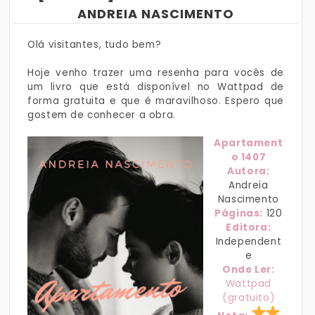
ANDREIA NASCIMENTO
Olá visitantes, tudo bem?
Hoje venho trazer uma resenha para vocês de
um livro que está disponível no Wattpad de
forma gratuita e que é maravilhoso. Espero que
gostem de conhecer a obra.
Apartament
o 1407
Autora:
Andreia
Nascimento
Páginas:
120
Editora:
Independent
e
Onde Ler:
Wattpad
(gratuito)