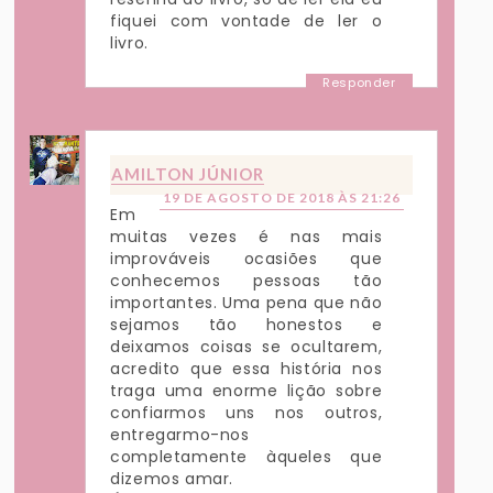
fiquei com vontade de ler o
livro.
Responder
AMILTON JÚNIOR
19 DE AGOSTO DE 2018 ÀS 21:26
Em
muitas vezes é nas mais
improváveis ocasiões que
conhecemos pessoas tão
importantes. Uma pena que não
sejamos tão honestos e
deixamos coisas se ocultarem,
acredito que essa história nos
traga uma enorme lição sobre
confiarmos uns nos outros,
entregarmo-nos
completamente àqueles que
dizemos amar.