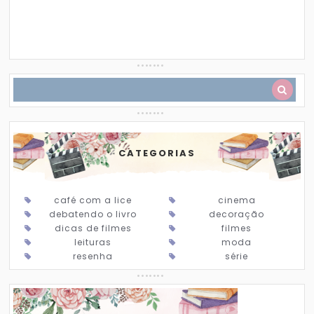
CATEGORIAS
café com a lice
cinema
debatendo o livro
decoração
dicas de filmes
filmes
leituras
moda
resenha
série