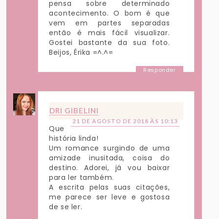
pensa sobre determinado
acontecimento. O bom é que
vem em partes separadas
então é mais fácil visualizar.
Gostei bastante da sua foto.
Beijos, Érika =^.^=
Responder
DRI GIBELINI
21 DE AGOSTO DE 2018 ÀS 10:13
Que
história linda!
Um romance surgindo de uma
amizade inusitada, coisa do
destino. Adorei, já vou baixar
para ler também.
A escrita pelas suas citações,
me parece ser leve e gostosa
de se ler.