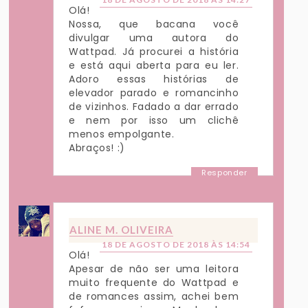
Olá!
Nossa, que bacana você
divulgar uma autora do
Wattpad. Já procurei a história
e está aqui aberta para eu ler.
Adoro essas histórias de
elevador parado e romancinho
de vizinhos. Fadado a dar errado
e nem por isso um clichê
menos empolgante.
Abraços! :)
Responder
ALINE M. OLIVEIRA
18 DE AGOSTO DE 2018 ÀS 14:54
Olá!
Apesar de não ser uma leitora
muito frequente do Wattpad e
de romances assim, achei bem