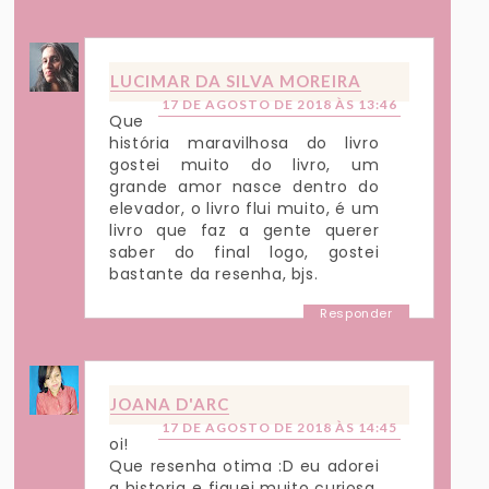
LUCIMAR DA SILVA MOREIRA
17 DE AGOSTO DE 2018 ÀS 13:46
Que
história maravilhosa do livro
gostei muito do livro, um
grande amor nasce dentro do
elevador, o livro flui muito, é um
livro que faz a gente querer
saber do final logo, gostei
bastante da resenha, bjs.
Responder
JOANA D'ARC
17 DE AGOSTO DE 2018 ÀS 14:45
oi!
Que resenha otima :D eu adorei
a historia e fiquei muito curiosa,