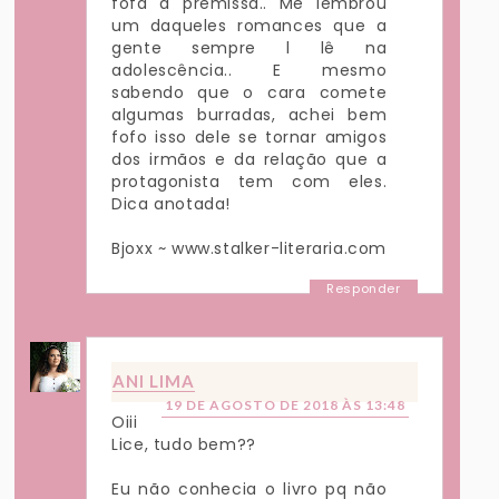
fofa a premissa.. Me lembrou
um daqueles romances que a
gente sempre l lê na
adolescência.. E mesmo
sabendo que o cara comete
algumas burradas, achei bem
fofo isso dele se tornar amigos
dos irmãos e da relação que a
protagonista tem com eles.
Dica anotada!
Bjoxx ~ www.stalker-literaria.com
Responder
ANI LIMA
19 DE AGOSTO DE 2018 ÀS 13:48
Oiii
Lice, tudo bem??
Eu não conhecia o livro pq não