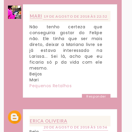
MARI
19 DE AGOSTO DE 2018 ÀS 22:52
Não tenho certeza que
conseguiria gostar do Felipe
não. Ele tinha que ser mais
direto, deixar a Mariana livre se
já estava interessado na
Larissa... Sei lá, acho que eu
ficaria só p da vida com ele
mesmo.
Beijos
Mari
Pequenos Retalhos
Responder
ERICA OLIVEIRA
20 DE AGOSTO DE 2018 ÀS 10:56
Pela