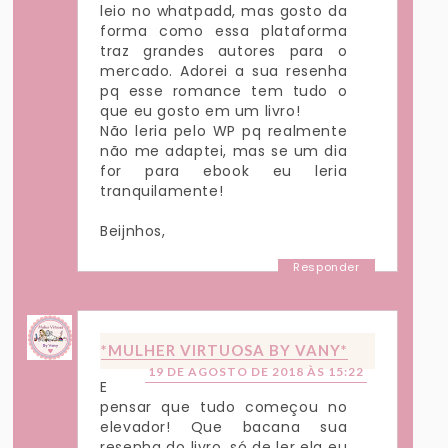
leio no whatpadd, mas gosto da
forma como essa plataforma
traz grandes autores para o
mercado. Adorei a sua resenha
pq esse romance tem tudo o
que eu gosto em um livro!
Não leria pelo WP pq realmente
não me adaptei, mas se um dia
for para ebook eu leria
tranquilamente!
Beijnhos,
Responder
*MULHER VIRTUOSA BY VANY*
19 DE AGOSTO DE 2018 ÀS 15:22
E
pensar que tudo começou no
elevador! Que bacana sua
resenha do livro, só de ler ela eu