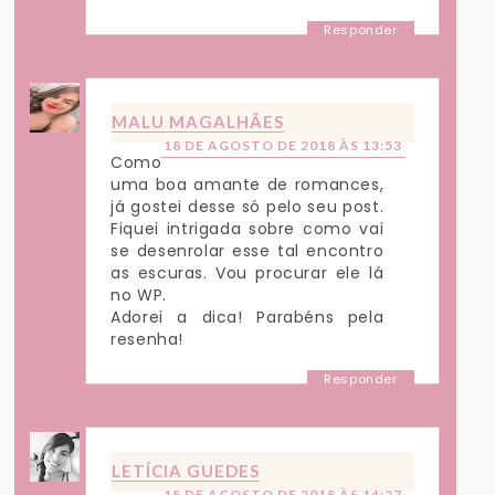
Responder
MALU MAGALHÃES
18 DE AGOSTO DE 2018 ÀS 13:53
Como
uma boa amante de romances,
já gostei desse só pelo seu post.
Fiquei intrigada sobre como vai
se desenrolar esse tal encontro
as escuras. Vou procurar ele lá
no WP.
Adorei a dica! Parabéns pela
resenha!
Responder
LETÍCIA GUEDES
18 DE AGOSTO DE 2018 ÀS 14:27