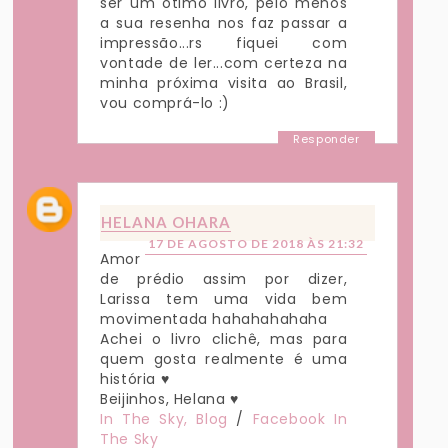
ser um ótimo livro, pelo menos
a sua resenha nos faz passar a
impressão...rs fiquei com
vontade de ler...com certeza na
minha próxima visita ao Brasil,
vou comprá-lo :)
Responder
HELANA OHARA
17 DE AGOSTO DE 2018 ÀS 21:32
Amor
de prédio assim por dizer,
Larissa tem uma vida bem
movimentada hahahahahaha
Achei o livro clichê, mas para
quem gosta realmente é uma
história ♥
Beijinhos, Helana ♥
In The Sky, Blog
/
Facebook In
The Sky