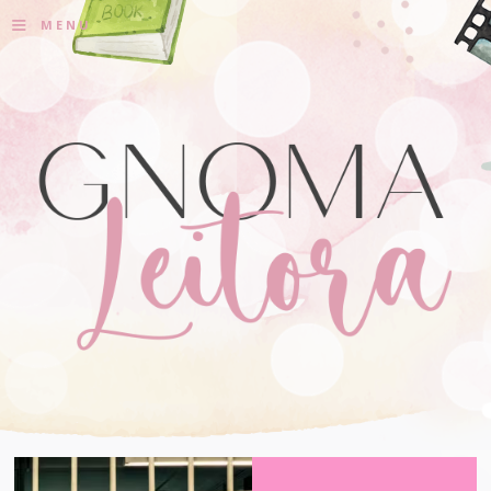
≡
MENU