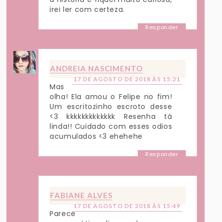
irei ler com certeza.
Responder
ANDREIA NASCIMENTO
17 DE AGOSTO DE 2018 ÀS 15:21
Mas
olha! Ela amou o Felipe no fim!
Um escritozinho escroto desse
<3 kkkkkkkkkkkkk Resenha tá
linda!! Cuidado com esses odios
acumulados <3 ehehehe
Responder
FABIANE ALVES
17 DE AGOSTO DE 2018 ÀS 15:49
Parece