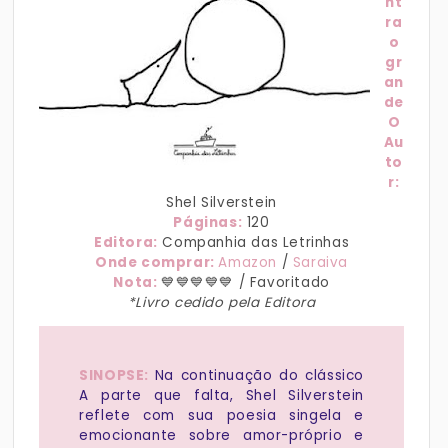
nt
ra
o
gr
an
de
O
Au
to
r:
Shel Silverstein
Páginas:
120
Editora:
Companhia das Letrinhas
Onde comprar:
Amazon
/
Saraiva
Nota:
💙💙💙💙💙 / Favoritado
*Livro cedido pela Editora
SINOPSE:
Na continuação do clássico
A parte que falta, Shel Silverstein
reflete com sua poesia singela e
emocionante sobre amor-próprio e