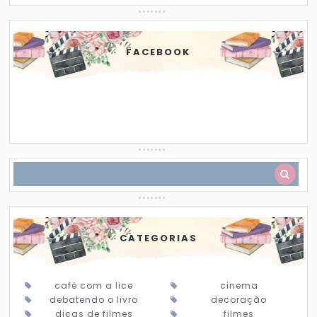
FACEBOOK
CATEGORIAS
café com a lice
cinema
debatendo o livro
decoração
dicas de filmes
filmes