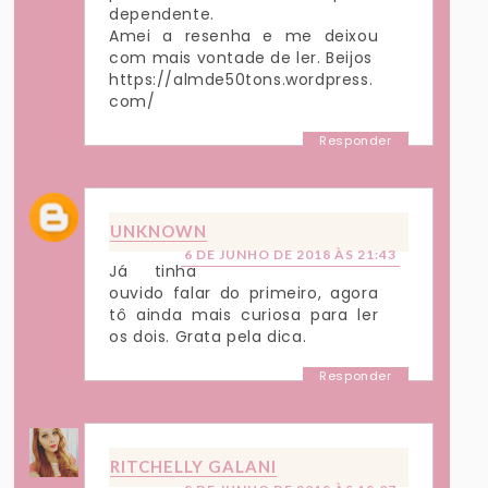
dependente.
Amei a resenha e me deixou
com mais vontade de ler. Beijos
https://almde50tons.wordpress.
com/
Responder
UNKNOWN
6 DE JUNHO DE 2018 ÀS 21:43
Já tinha
ouvido falar do primeiro, agora
tô ainda mais curiosa para ler
os dois. Grata pela dica.
Responder
RITCHELLY GALANI