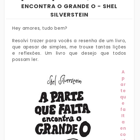
ENCONTRA O GRANDE O - SHEL
SILVERSTEIN
Hey amores, tudo bem?
Resolvi trazer para vocês a resenha de um livro,
que apesar de simples, me trouxe tantas lições
e reflexões. Um livro que desejo que todos
possam ler.
A
p
ar
te
qu
e
fa
lt
a
en
co