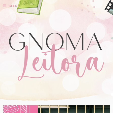
≡
MENU