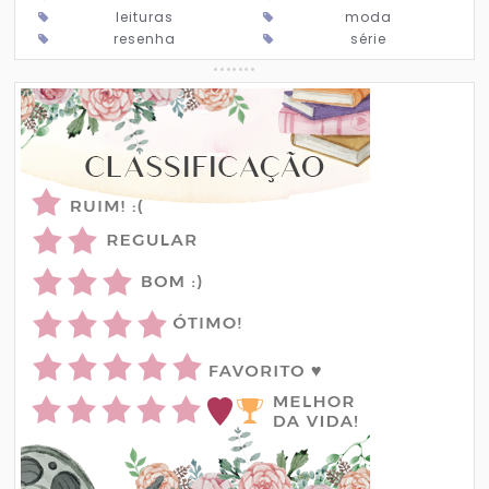
leituras
moda
resenha
série