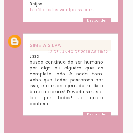
Beijos
teofilotostes.wordpress.com
Responder
SIMEIA SILVA
12 DE JUNHO DE 2018 ÀS 18:52
Essa
busca contínua do ser humano
por algo ou alguém que os
complete, não é nada bom.
Acho que todos passamos por
isso, e a mensagem desse livro
é mara demais! Deveria sim, ser
lido por todos! Já quero
conhecer.
Responder