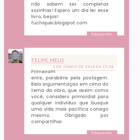
não sabem ser completas
sozinhas! Espero um dia ler esse
livro, beijos!
fuchiquei.blogspot.com
Responder
FELIPE MELO
5 DE JUNHO DE 2018 ÀS 15:34
Primeiram
ente, parabéns pela postagem.
Bela argumentaçao em cima do
tema da obra, que assim como
você, considero primordial para
qualquer indivíduo que busque
uma vida mais pacífica consigo
mesmo. Obrigado por
compartilhar.
Responder