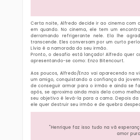
Certa noite, Alfredo decide ir ao cinema com 
em quando. No cinema, ele tem um encontr
derramando refrigerante nele. Ela lhe agra
transcende. Eles conversam por um curto per
Lívia é a namorada do seu irmão.
Pronto, o desafio está lançado! Alfredo quer
apresentando-se como: Enzo Bitencourt.
Aos poucos, Alfredo/Enzo vai aparecendo na vi
um amigo, conquistando a confiança da jovem 
de conseguir armar para o irmão e ainda se fa
após, se aproxima ainda mais dela como melhor
seu objetivo é levá-la para a cama. Depois da 
ele quer destruir seu irmão e de quebra despe
"Henrique faz isso tudo na vã esperan
amor puro