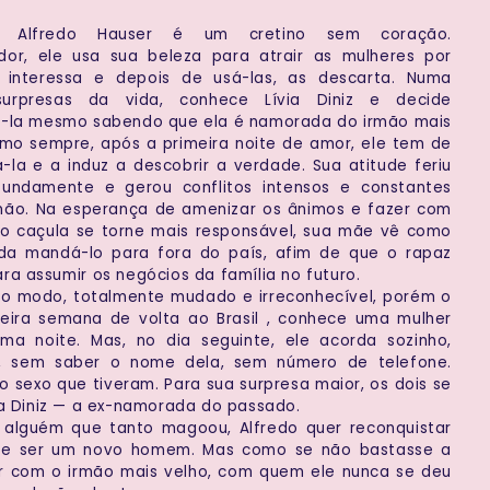
E:
Alfredo Hauser é um cretino sem coração.
dor, ele usa sua beleza para atrair as mulheres por
interessa e depois de usá-las, as descarta. Numa
surpresas da vida, conhece Lívia Diniz e decide
á-la mesmo sabendo que ela é namorada do irmão mais
mo sempre, após a primeira noite de amor, ele tem de
la e a induz a descobrir a verdade. Sua atitude feriu
ofundamente e gerou conflitos intensos e constantes
mão. Na esperança de amenizar os ânimos e fazer com
ho caçula se torne mais responsável, sua mãe vê como
ída mandá-lo para fora do país, afim de que o rapaz
ra assumir os negócios da família no futuro.
erto modo, totalmente mudado e irreconhecível, porém o
ira semana de volta ao Brasil , conhece uma mulher
a noite. Mas, no dia seguinte, ele acorda sozinho,
, sem saber o nome dela, sem número de telefone.
 sexo que tiveram. Para sua surpresa maior, os dois se
ia Diniz — a ex-namorada do passado.
alguém que tanto magoou, Alfredo quer reconquistar
de ser um novo homem. Mas como se não bastasse a
tir com o irmão mais velho, com quem ele nunca se deu