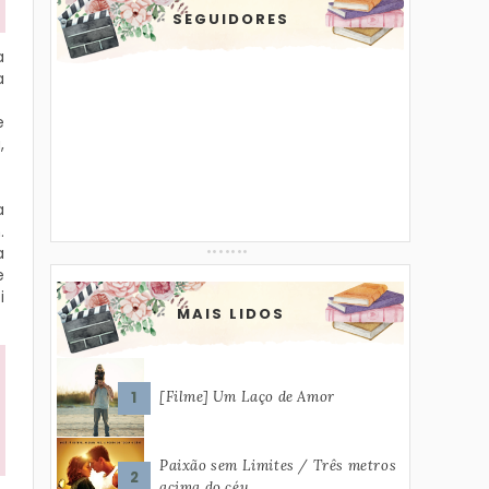
SEGUIDORES
a
a
e
,
a
.
a
e
i
MAIS LIDOS
[Filme] Um Laço de Amor
Paixão sem Limites / Três metros
acima do céu