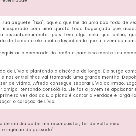
eternidade"
a sua peguete "fixa", aquela que lhe dá uma boa foda de ve
o inesperado com uma garota toda bagunçada que acab
da instantaneamente, pois tem algo nela que brilha, qu
íodo de tempo e ele acaba descobrindo que a jovem de nom
 conquistar a namorada do irmão e para isso mente seu nome
da de Lívia e plantando a discórdia de longe. Ele surge com
e nas entrelinhas vai tramando uma grande mentira. Depoi
zer de vítima, Afredo consegue separar Lívia do irmão. Log
 amigo, tentando consolá-la. Ele faz a jovem se apaixonar 
primeira vez dos dois, o plano é contar a verdade e largá-la
daçar o coração de Lívia.
ça de um dia poder me reconquistar, ter de volta meu
 e ingênuo do passado"