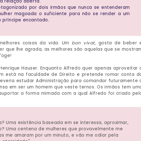
 relação aberta.
tagonizado por dois irmãos que nunca se entenderam
ulher magoada o suficiente para não se render a um
o príncipe encantado.
melhores coisas da vida. Um
bon vivat
, gosta de beber 
her que lhe agrada, as melhores são aquelas que se mostra
foge!
 Henrique Hauser. Enquanto Alfredo quer apenas aproveitar 
em está na faculdade de Direito e pretende romar conta d
o deveria estudar Administração para comandar futuramente 
ensa em ser um homem que veste ternos. Os irmãos tem um
uportar a forma mimada com a qual Alfredo foi criado pel
a? Uma existência baseada em se interessa, aproximar,
ho? Uma centena de mulheres que provavelmente me
as me amaram por um minuto, e vão me odiar pela