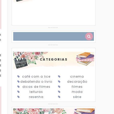
e
m
a
CATEGORIAS
a
a
a
a
café com a lice
cinema
debatendo o livro
decoração
dicas de filmes
filmes
leituras
moda
resenha
série