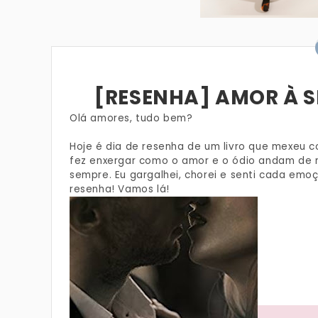
[RESENHA] AMOR À S
Olá amores, tudo bem?
Hoje é dia de resenha de um livro que mexeu co
fez enxergar como o amor e o ódio andam de
sempre. Eu gargalhei, chorei e senti cada emo
resenha! Vamos lá!