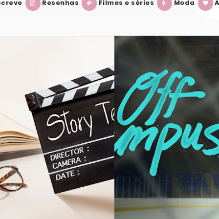
creve
Resenhas
Filmes e séries
Moda
A
GOSTAR DESSE LIVRO
[SÉRIE] OFF CAMPUS: O QUE ACHEI DA 
VER POST