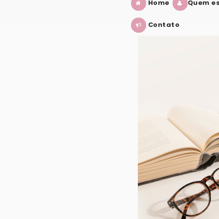
Home
Quem es
Contato
CÊ PRECISA SABER
S ADAPTAÇÕES EM 2025 E 2026
SE VOCÊ ASSISTIU ESSE FILME, VAI 
VER POST