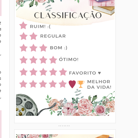
z
a
e
e
,
o
s
o
e
,