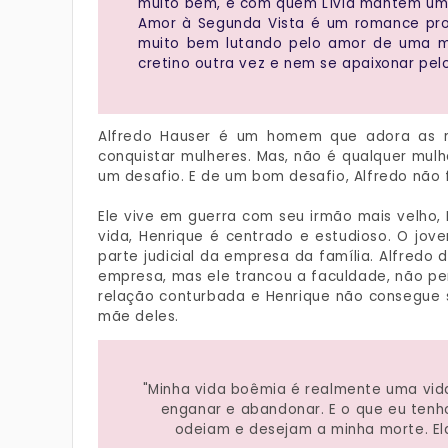
muito bem, e com quem Lívia mantém uma
Amor à Segunda Vista é um romance pro
muito bem lutando pelo amor de uma m
cretino outra vez e nem se apaixonar pel
Alfredo Hauser é um homem que adora as 
conquistar mulheres. Mas, não é qualquer mul
um desafio. E de um bom desafio, Alfredo não 
Ele vive em guerra com seu irmão mais velho,
vida, Henrique é centrado e estudioso. O jov
parte judicial da empresa da família. Alfred
empresa, mas ele trancou a faculdade, não p
relação conturbada e Henrique não consegue s
mãe deles.
"Minha vida boêmia é realmente uma vid
enganar e abandonar. E o que eu ten
odeiam e desejam a minha morte. El