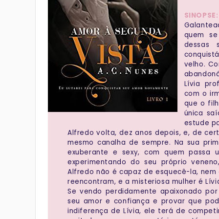
SINOPS
Galantea
quem se 
dessas 
conquist
velho. Co
abandoná-
Lívia pr
com o ir
que o fil
única sa
estude pa
Alfredo volta, dez anos depois, e, de c
mesmo canalha de sempre. Na sua prime
exuberante e sexy, com quem passa um
experimentando do seu próprio veneno
Alfredo não é capaz de esquecê-la, nem o
reencontram, e a misteriosa mulher é Lív
Se vendo perdidamente apaixonado por 
seu amor e confiança e provar que po
indiferença de Lívia, ele terá de compe