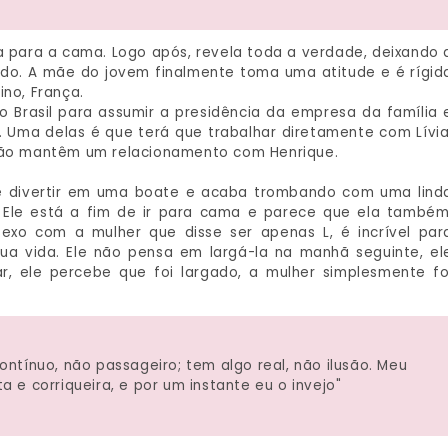
ia para a cama. Logo após, revela toda a verdade, deixando 
do. A mãe do jovem finalmente toma uma atitude e é rígid
ino, França.
ao Brasil para assumir a presidência da empresa da família 
s. Uma delas é que terá que trabalhar diretamente com Lívia
 não mantêm um relacionamento com Henrique.
a se divertir em uma boate e acaba trombando com uma lind
. Ele está a fim de ir para cama e parece que ela também
exo com a mulher que disse ser apenas L, é incrível par
ua vida. Ele não pensa em largá-la na manhã seguinte, el
, ele percebe que foi largado, a mulher simplesmente fo
ontínuo, não passageiro; tem algo real, não ilusão. Meu
ta e corriqueira, e por um instante eu o invejo"