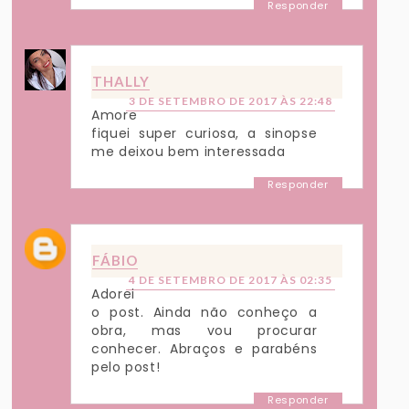
Responder
THALLY
3 DE SETEMBRO DE 2017 ÀS 22:48
Amore
fiquei super curiosa, a sinopse
me deixou bem interessada
Responder
FÁBIO
4 DE SETEMBRO DE 2017 ÀS 02:35
Adorei
o post. Ainda não conheço a
obra, mas vou procurar
conhecer. Abraços e parabéns
pelo post!
Responder