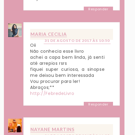
Responder
MARIA CECILIA
31 DE AGOSTO DE 2017 ÀS 10:50
Oii
Não conhecia esse livro
achei a capa bem linda, já senti
até arrepios rsrs
fiquei super curiosa, a sinopse
me deixou bem interessada
Vou procurar para ler!
Abraços;**
http://FebredeLivro
Responder
NAYANE MARTINS