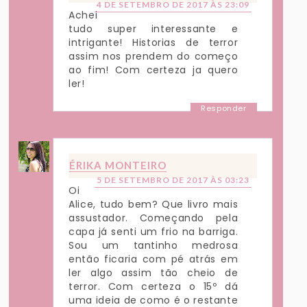
4 DE SETEMBRO DE 2017 ÀS 23:09
Achei
tudo super interessante e
intrigante! Historias de terror
assim nos prendem do começo
ao fim! Com certeza ja quero
ler!
Responder
ÉRIKA MONTEIRO
5 DE SETEMBRO DE 2017 ÀS 03:23
Oi
Alice, tudo bem? Que livro mais
assustador. Começando pela
capa já senti um frio na barriga.
Sou um tantinho medrosa
então ficaria com pé atrás em
ler algo assim tão cheio de
terror. Com certeza o 15º dá
uma ideia de como é o restante