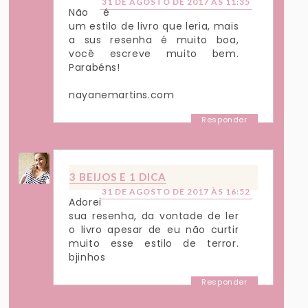
31 DE AGOSTO DE 2017 ÀS 11:35
Não é
um estilo de livro que leria, mais
a sus resenha é muito boa,
você escreve muito bem.
Parabéns!
nayanemartins.com
Responder
3 BEIJOS E 1 DICA
31 DE AGOSTO DE 2017 ÀS 16:52
Adorei
sua resenha, da vontade de ler
o livro apesar de eu não curtir
muito esse estilo de terror.
bjinhos
Responder