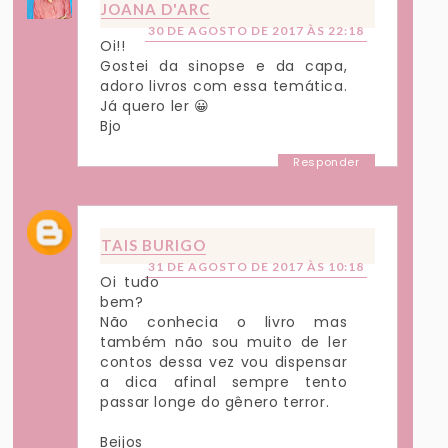
JOANA D'ARC
30 DE AGOSTO DE 2017 ÀS 22:18
Oi!!
Gostei da sinopse e da capa,
adoro livros com essa temática.
Já quero ler 😀
Bjo
Responder
TAIS BURIGO
31 DE AGOSTO DE 2017 ÀS 10:18
Oi tudo
bem?
Não conhecia o livro mas
também não sou muito de ler
contos dessa vez vou dispensar
a dica afinal sempre tento
passar longe do gênero terror.
Beijos