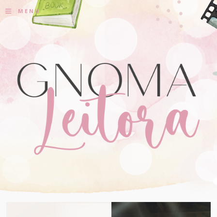
≡
MENU