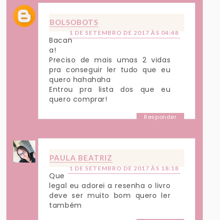
BOLSOBOTS
1 DE SETEMBRO DE 2017 ÀS 04:48
Bacan
a!
Preciso de mais umas 2 vidas
pra conseguir ler tudo que eu
quero hahahaha
Entrou pra lista dos que eu
quero comprar!
Responder
PAULA BEATRIZ
1 DE SETEMBRO DE 2017 ÀS 18:18
Que
legal eu adorei a resenha o livro
deve ser muito bom quero ler
também