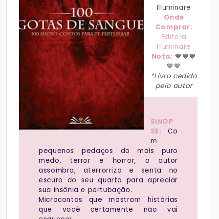
Illuminare
Onde
Comprar:
Editora
Illuminare
Nota:
💙💙💙
💙💙
*Livro cedido
pelo autor
SINOP
SE:
Co
m
pequenos pedaços do mais puro
medo, terror e horror, o autor
assombra, aterrorriza e senta no
escuro do seu quarto para apreciar
sua insônia e pertubação.
Microcontos que mostram histórias
que você certamente não vai