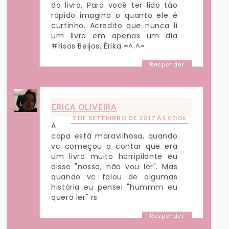
do livro. Para você ter lido tão
rápido imagino o quanto ele é
curtinho. Acredito que nunca li
um livro em apenas um dia
#risos Beijos, Érika =^.^=
Responder
ERICA OLIVEIRA
5 DE SETEMBRO DE 2017 ÀS 07:06
A
capa está maravilhosa, quando
vc começou a contar que era
um livro muito horripilante eu
disse "nossa, não vou ler". Mas
quando vc falou de algumas
história eu pensei "hummm eu
quero ler" rs
Responder