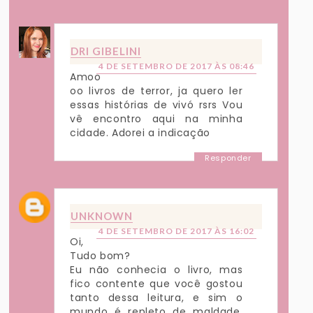
DRI GIBELINI
4 DE SETEMBRO DE 2017 ÀS 08:46
Amoo
oo livros de terror, ja quero ler
essas histórias de vivó rsrs Vou
vê encontro aqui na minha
cidade. Adorei a indicação
Responder
UNKNOWN
4 DE SETEMBRO DE 2017 ÀS 16:02
Oi,
Tudo bom?
Eu não conhecia o livro, mas
fico contente que você gostou
tanto dessa leitura, e sim o
mundo é repleto de maldade,