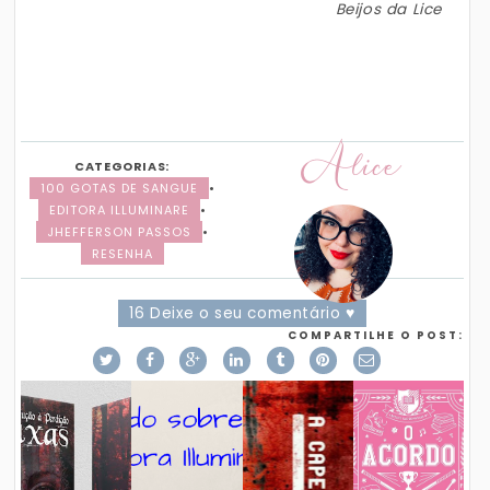
Beijos da Lice
Alice
CATEGORIAS:
100 GOTAS DE SANGUE
•
EDITORA ILLUMINARE
•
JHEFFERSON PASSOS
•
RESENHA
16 Deixe o seu comentário ♥
COMPARTILHE O POST: