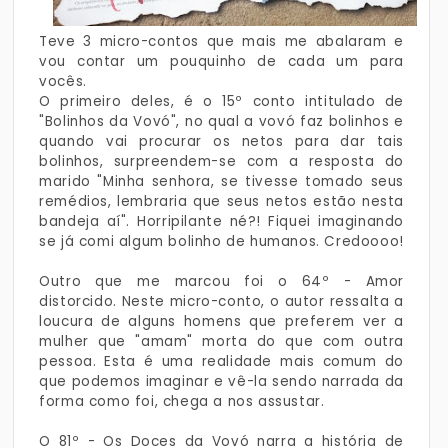
Teve 3 micro-contos que mais me abalaram e
vou contar um pouquinho de cada um para
vocês.
O primeiro deles, é o 15º conto intitulado de
"Bolinhos da Vovó", no qual a vovó faz bolinhos e
quando vai procurar os netos para dar tais
bolinhos, surpreendem-se com a resposta do
marido "Minha senhora, se tivesse tomado seus
remédios, lembraria que seus netos estão nesta
bandeja aí". Horripilante né?! Fiquei imaginando
se já comi algum bolinho de humanos. Credoooo!
Outro que me marcou foi o 64º - Amor
distorcido. Neste micro-conto, o autor ressalta a
loucura de alguns homens que preferem ver a
mulher que "amam" morta do que com outra
pessoa. Esta é uma realidade mais comum do
que podemos imaginar e vê-la sendo narrada da
forma como foi, chega a nos assustar.
O 81º - Os Doces da Vovó narra a história de