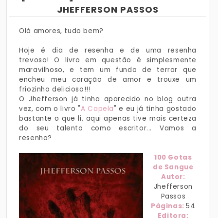
JHEFFERSON PASSOS
Olá amores, tudo bem?
Hoje é dia de resenha e de uma resenha
trevosa! O livro em questão é simplesmente
maravilhoso, e tem um fundo de terror que
encheu meu coração de amor e trouxe um
friozinho delicioso!!!
O Jhefferson já tinha aparecido no blog outra
vez, com o livro "
A Capela
" e eu já tinha gostado
bastante o que li, aqui apenas tive mais certeza
do seu talento como escritor... Vamos a
resenha?
100 Gotas
de Sangue
Autor:
Jhefferson
Passos
Páginas:
54
Editora: