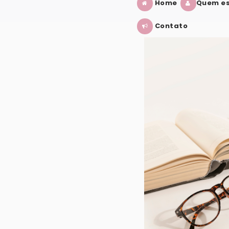
Home
Quem es
Contato
CÊ PRECISA SABER
S ADAPTAÇÕES EM 2025 E 2026
SE VOCÊ ASSISTIU ESSE FILME, VAI 
VER POST