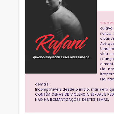
SINOP
cultiv
nunca 
alcanc
Até qu
Uma m
vida c
crianç
a mant
Ele nã
irrepar
Ela nã
demais.
Incompatíveis desde o início, mas será 
CONTÉM CENAS DE VIOLÊNCIA SEXUAL E PEDO
NÃO HÁ ROMANTIZAÇÕES DESTES TEMAS.