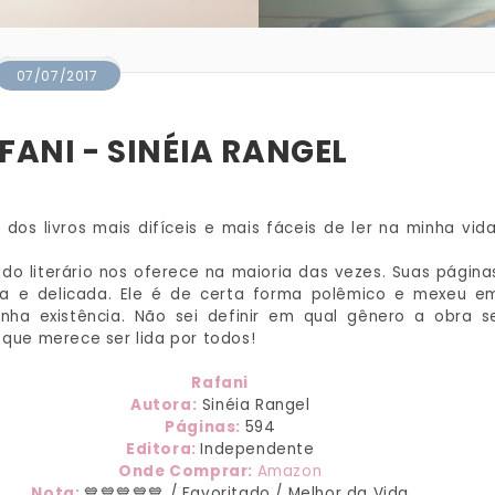
07/07/2017
FANI - SINÉIA RANGEL
 dos livros mais difíceis e mais fáceis de ler na minha vida
do literário nos oferece na maioria das vezes. Suas página
sa e delicada. Ele é de certa forma polêmico e mexeu e
nha existência. Não sei definir em qual gênero a obra s
 que merece ser lida por todos!
Rafani
Autora:
Sinéia Rangel
Páginas:
594
Editora:
Independente
Onde Comprar:
Amazon
Nota:
💙💙💙💙💙 / Favoritado / Melhor da Vida