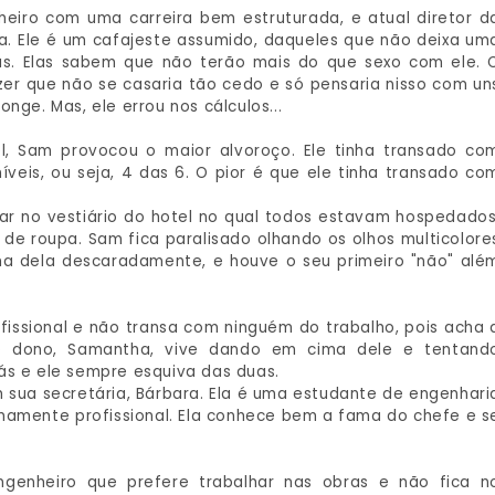
iro com uma carreira bem estruturada, e atual diretor d
. Ele é um cafajeste assumido, daqueles que não deixa um
as. Elas sabem que não terão mais do que sexo com ele. 
izer que não se casaria tão cedo e só pensaria nisso com un
nge. Mas, ele errou nos cálculos...
, Sam provocou o maior alvoroço. Ele tinha transado co
eis, ou seja, 4 das 6. O pior é que ele tinha transado co
rar no vestiário do hotel no qual todos estavam hospedados
de roupa. Sam fica paralisado olhando os olhos multicolore
a dela descaradamente, e houve o seu primeiro "não" alé
issional e não transa com ninguém do trabalho, pois acha 
do dono, Samantha, vive dando em cima dele e tentand
ás e ele sempre esquiva das duas.
m sua secretária, Bárbara. Ela é uma estudante de engenhari
emamente profissional. Ela conhece bem a fama do chefe e s
genheiro que prefere trabalhar nas obras e não fica n