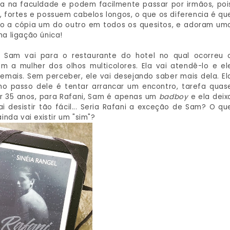
da na faculdade e podem facilmente passar por irmãos, poi
 fortes e possuem cabelos longos, o que os diferencia é qu
são a cópia um do outro em todos os quesitos, e adoram um
a ligação única!
, Sam vai para o restaurante do hotel no qual ocorreu 
 a mulher dos olhos multicolores. Ela vai atendê-lo e el
demais. Sem perceber, ele vai desejando saber mais dela. El
mo passo dele é tentar arrancar um encontro, tarefa quas
ter 35 anos, para Rafani, Sam é apenas um
badboy
e ela deix
ai desistir tão fácil... Seria Rafani a exceção de Sam? O qu
nda vai existir um "sim"?