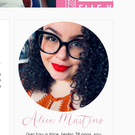
.
s
m
e
Alice Martins
Oie! Sou a Alice, tenho 28 anos, sou