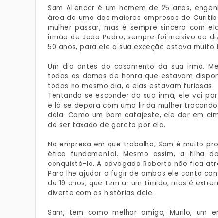
Sam Allencar é um homem de 25 anos, engenhe
área de uma das maiores empresas de Curitiba
mulher passar, mas é sempre sincero com el
irmão de João Pedro, sempre foi incisivo ao d
50 anos, para ele a sua exceção estava muito lo
Um dia antes do casamento da sua irmã, Mel
todas as damas de honra que estavam disponív
todas no mesmo dia, e elas estavam furiosas.
Tentando se esconder da sua irmã, ele vai pa
e lá se depara com uma linda mulher trocando 
dela. Como um bom cafajeste, ele dar em cim
de ser taxado de garoto por ela.
Na empresa em que trabalha, Sam é muito prof
ética fundamental. Mesmo assim, a filha 
conquistá-lo. A advogada Roberta não fica atr
Para lhe ajudar a fugir de ambas ele conta co
de 19 anos, que tem ar um tímido, mas é extr
diverte com as histórias dele.
Sam, tem como melhor amigo, Murilo, um en