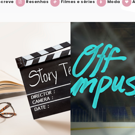
creve
Resenhas
Filmes e séries
Moda
A
GOSTAR DESSE LIVRO
[SÉRIE] OFF CAMPUS: O QUE ACHEI DA 
VER POST