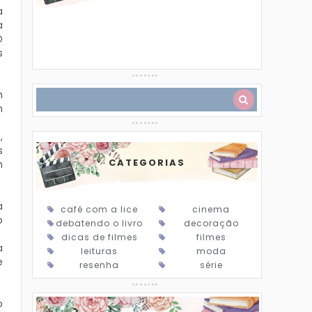
a
a
O
s
m
m
,
s
CATEGORIAS
m
a
café com a lice
cinema
o
debatendo o livro
decoração
dicas de filmes
filmes
a
leituras
moda
e
resenha
série
o