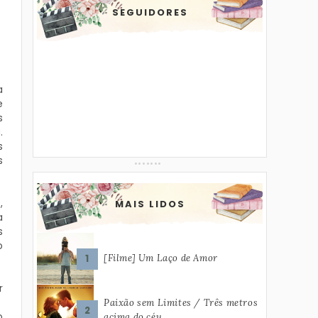
SEGUIDORES
a
e
s
.
s
s
,
MAIS LIDOS
a
s
o
[Filme] Um Laço de Amor
r
Paixão sem Limites / Três metros
o
acima do céu