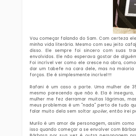
Vou começar falando do Sam. Com certeza el
minha vida literária. Mesmo com seu jeito ca
disso. Ele sempre foi sincero com suas tr
envolvidos. Ele não esperava gostar de algu
Foi incrível ver como ele cresce na obra, com
dar um tabefe na cara dele, mas na maiori
forças. Ele é simplesmente incrível!!!
Rafani é um caso a parte. Uma mulher de 35 
mesmo parecendo que não é. Ela é insegura,
mulher me fez derramar muitas lágrimas, m
meus problemas é um "nada" perto de tudo que
falar muito dela sem soltar
spoiler
, então irei p
Murilo é um amor de personagem, assim como o
isso quando começar a se envolver com Bárbar
Bárbara por sua vez é outra personagem pro