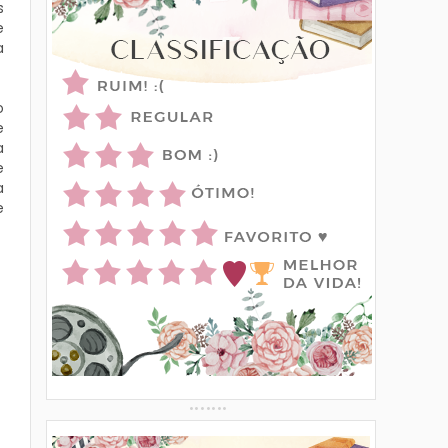
s
e
a
o
e
a
e
a
e