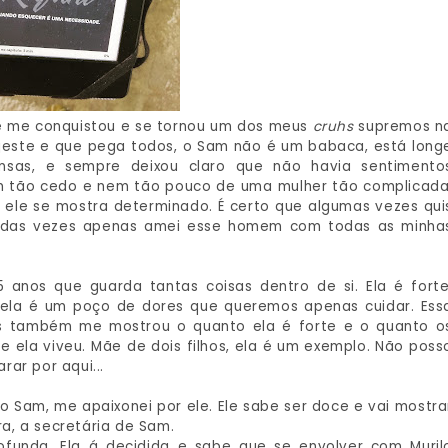
e me conquistou e se tornou um dos meus
cruhs
supremos n
fajeste e que pega todos, o Sam não é um babaca, está long
ansas, e sempre deixou claro que não havia sentimento
ém tão cedo e nem tão pouco de uma mulher tão complicada
o ele se mostra determinado. É certo que algumas vezes qui
a das vezes apenas amei esse homem com todas as minha
anos que guarda tantas coisas dentro de si. Ela é forte
 ela é um poço de dores que queremos apenas cuidar. Ess
as também me mostrou o quanto ela é forte e o quanto o
 ela viveu. Mãe de dois filhos, ela é um exemplo. Não poss
arar por aqui...
 Sam, me apaixonei por ele. Ele sabe ser doce e vai mostra
a, a secretária de Sam.
funda. Ela á decidida e sabe que se envolver com Muril