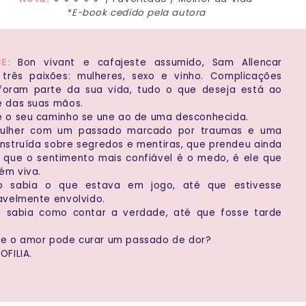
*E-book cedido pela autora
SE:
Bon vivant e cafajeste assumido, Sam Allencar
a três paixões: mulheres, sexo e vinho. Complicações
foram parte da sua vida, tudo o que deseja está ao
e das suas mãos.
e o seu caminho se une ao de uma desconhecida.
ulher com um passado marcado por traumas e uma
onstruída sobre segredos e mentiras, que prendeu ainda
a que o sentimento mais confiável é o medo, é ele que
ém viva.
o sabia o que estava em jogo, até que estivesse
avelmente envolvido.
o sabia como contar a verdade, até que fosse tarde
que o amor pode curar um passado de dor?
FILIA.