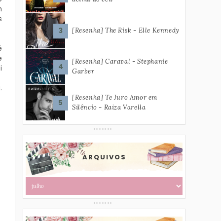
m
s
[Resenha] The Risk - Elle Kennedy
é
e
[Resenha] Caraval - Stephanie
i
Garber
.
[Resenha] Te Juro Amor em
Silêncio - Raiza Varella
ARQUIVOS