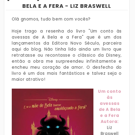
BELA E A FERA - LIZ BRASWELL
Olá gnomos, tudo bem com vocês?
Hoje trago a resenha do livro "Um conto às
avessas de A Bela e a Fera" que é um dos
lançamentos da Editora Novo Século, parceira
aqui do blog. Não tinha lido ainda um livro que
retratasse ou recontasse o clássico da Disney,
então a obra me surpreendeu infinitamente e
encheu meu coração de amor. O desfecho do
livro é um dos mais fantásticos e talvez seja o
maior atrativo!
Um conto
às
avessas
de A Bela
e a Fera
Autora:
Liz
Braswell