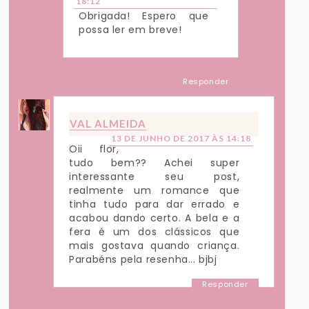
18:12
Obrigada! Espero que
possa ler em breve!
Responder
VAL ALMEIDA
13 DE JUNHO DE 2017 ÀS 14:18
Oii flor,
tudo bem?? Achei super
interessante seu post,
realmente um romance que
tinha tudo para dar errado e
acabou dando certo. A bela e a
fera é um dos clássicos que
mais gostava quando criança.
Parabéns pela resenha... bjbj
Responder