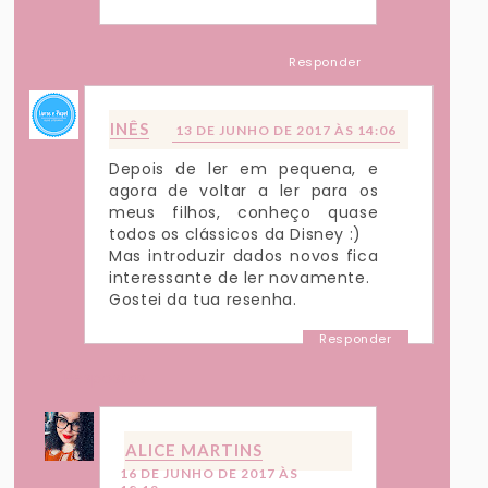
Responder
INÊS
13 DE JUNHO DE 2017 ÀS 14:06
Depois de ler em pequena, e
agora de voltar a ler para os
meus filhos, conheço quase
todos os clássicos da Disney :)
Mas introduzir dados novos fica
interessante de ler novamente.
Gostei da tua resenha.
Responder
Respostas
ALICE MARTINS
16 DE JUNHO DE 2017 ÀS