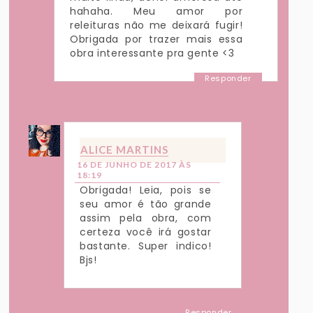
hahaha. Meu amor por
releituras não me deixará fugir!
Obrigada por trazer mais essa
obra interessante pra gente <3
Responder
Respostas
ALICE MARTINS
16 DE JUNHO DE 2017 ÀS
18:19
Obrigada! Leia, pois se
seu amor é tão grande
assim pela obra, com
certeza você irá gostar
bastante. Super indico!
Bjs!
Responder