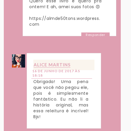
Quero esse livro e quero pra
ontem! E ah, amei suas fotos 😍
https://almde50tons.wordpress.
com
Responder
Respostas
ALICE MARTINS
16 DE JUNHO DE 2017 ÀS
18:18
Obrigada! Uma pena
que você não pegou ele,
pois é simplesmente
fantástico. Eu não li a
história original, mas
essa releitura é incrível!
Bjs!