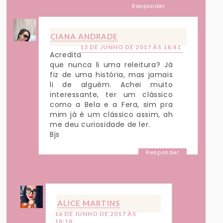
Responder
CIANA ANDRADE
13 DE JUNHO DE 2017 ÀS 18:41
Acredita
que nunca li uma releitura? Já
fiz de uma história, mas jamais
li de alguém. Achei muito
interessante, ter um clássico
como a Bela e a Fera, sim pra
mim já é um clássico assim, ah
me deu curiosidade de ler.
Bjs
Responder
Respostas
ALICE MARTINS
16 DE JUNHO DE 2017 ÀS
18:18