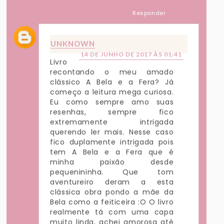
Responder
UNKNOWN
14 DE JUNHO DE 2017 ÀS 01:41
Livro
recontando o meu amado
clássico A Bela e a Fera? Já
começo a leitura mega curiosa.
Eu como sempre amo suas
resenhas, sempre fico
extremamente intrigada
querendo ler mais. Nesse caso
fico duplamente intrigada pois
tem A Bela e a Fera que é
minha paixão desde
pequenininha. Que tom
aventureiro deram a esta
clássica obra pondo a mãe da
Bela como a feiticeira :O O livro
realmente tá com uma capa
muito linda, achei amorosa até