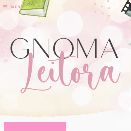
≡
MENU