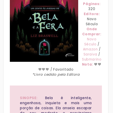
Páginas:
320
Editora:
Novo
Século
Onde
Comprar:
Novo
Século
/
Amazon
/
Saraiva
/
Submarino
Nota:
💙💙
💙💙💙 / Favoritado
*Livro cedido pela Editora
SINOPSE:
Bela é inteligente,
engenhosa, inquieta e mais uma
porção de coisas. Ela anseia escapar