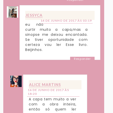
JESSYCA
14 DE JUNHO DE 2017 ÀS 03:19
eu não
curtir muito a capa,mas a
sinopse me deixou encantada.
Se tiver oportunidade com
certeza vou ler Esse livro.
Beijinhos.
Responder
Respostas
ALICE MARTINS
16 DE JUNHO DE 2017 ÀS
18:20
A capa tem muito a ver
com a obra inteira,
então só quem ler