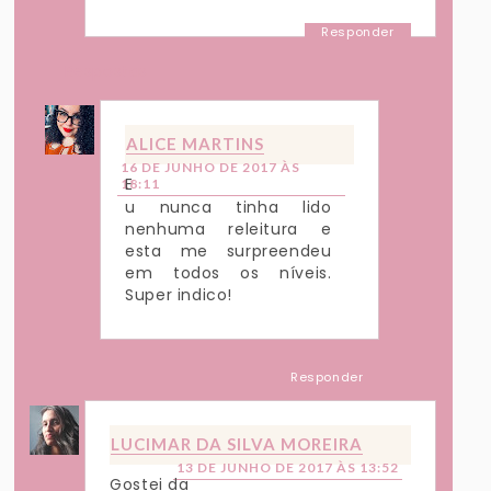
Responder
Respostas
ALICE MARTINS
16 DE JUNHO DE 2017 ÀS
E
18:11
u nunca tinha lido
nenhuma releitura e
esta me surpreendeu
em todos os níveis.
Super indico!
Responder
LUCIMAR DA SILVA MOREIRA
13 DE JUNHO DE 2017 ÀS 13:52
Gostei da