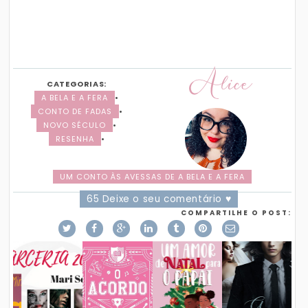
Alice
CATEGORIAS:
A BELA E A FERA
•
CONTO DE FADAS
•
NOVO SÉCULO
•
RESENHA
•
UM CONTO ÀS AVESSAS DE A BELA E A FERA
65 Deixe o seu comentário ♥
COMPARTILHE O POST: