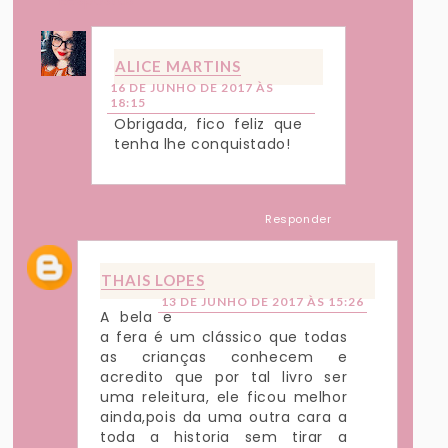
Respostas
ALICE MARTINS
16 DE JUNHO DE 2017 ÀS
18:15
Obrigada, fico feliz que
tenha lhe conquistado!
Responder
THAIS LOPES
13 DE JUNHO DE 2017 ÀS 15:26
A bela e
a fera é um clássico que todas
as crianças conhecem e
acredito que por tal livro ser
uma releitura, ele ficou melhor
ainda,pois da uma outra cara a
toda a historia sem tirar a