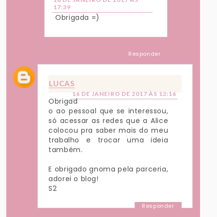
17:39
Obrigada =)
Responder
LUCAS
16 DE JANEIRO DE 2017 ÀS 12:16
Obrigad
o ao pessoal que se interessou,
só acessar as redes que a Alice
colocou pra saber mais do meu
trabalho e trocar uma ideia
também.
E obrigado gnoma pela parceria,
adorei o blog!
S2
Responder