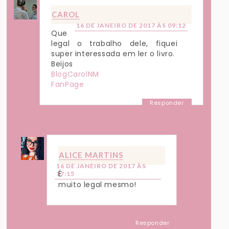
CAROL
16 DE JANEIRO DE 2017 ÀS 09:12
Que
legal o trabalho dele, fiquei
super interessada em ler o livro.
Beijos
BlogCarolNM
FanPage
Responder
Respostas
ALICE MARTINS
16 DE JANEIRO DE 2017 ÀS
É
17:15
muito legal mesmo!
Responder