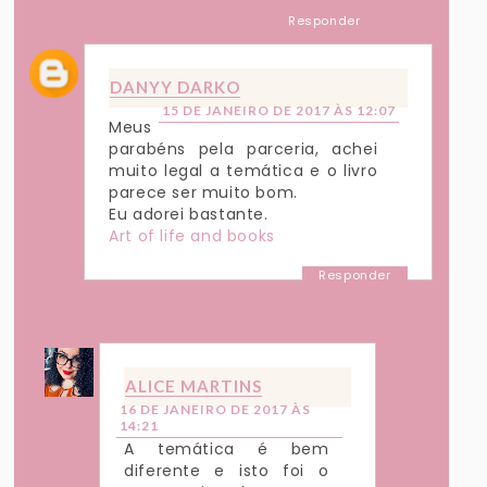
Responder
DANYY DARKO
15 DE JANEIRO DE 2017 ÀS 12:07
Meus
parabéns pela parceria, achei
muito legal a temática e o livro
parece ser muito bom.
Eu adorei bastante.
Art of life and books
Responder
Respostas
ALICE MARTINS
16 DE JANEIRO DE 2017 ÀS
14:21
A temática é bem
diferente e isto foi o