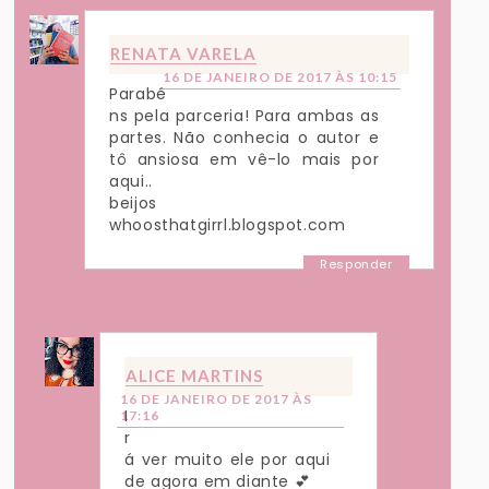
RENATA VARELA
16 DE JANEIRO DE 2017 ÀS 10:15
Parabé
ns pela parceria! Para ambas as
partes. Não conhecia o autor e
tô ansiosa em vê-lo mais por
aqui..
beijos
whoosthatgirrl.blogspot.com
Responder
Respostas
ALICE MARTINS
16 DE JANEIRO DE 2017 ÀS
I
17:16
r
á ver muito ele por aqui
de agora em diante 💕