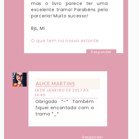
mas o livro parece ter uma
excelente trama! Parabéns pela
parceria! Muito sucesso!
Bjs, Mi
O que tem na nossa estante
Responder
Respostas
ALICE MARTINS
16 DE JANEIRO DE 2017 ÀS
14:40
Obrigada *-* Também
fiquei encantada com a
trama *_*
Responder