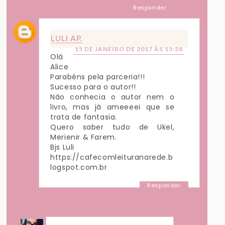
Responder
LULI AP.
15 DE JANEIRO DE 2017 ÀS 15:58
Olá
Alice
Parabéns pela parceria!!!
Sucesso para o autor!!
Não conhecia o autor nem o
livro, mas já ameeeei que se
trata de fantasia.
Quero saber tudo de Ukel,
Merienir & Farem.
Bjs Luli
https://cafecomleituranarede.b
logspot.com.br
Responder
Respostas