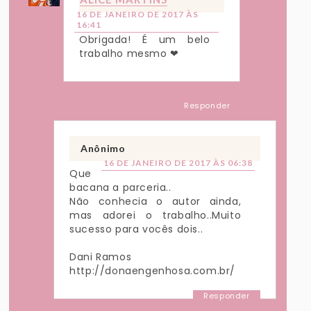
16 DE JANEIRO DE 2017 ÀS
16:41
Obrigada! É um belo
trabalho mesmo ❤
Responder
Anônimo
16 DE JANEIRO DE 2017 ÀS 06:38
Que
bacana a parceria..
Não conhecia o autor ainda,
mas adorei o trabalho..Muito
sucesso para vocês dois..
Dani Ramos
http://donaengenhosa.com.br/
Responder