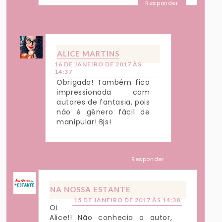
Responder
Respostas
ALICE MARTINS
16 DE JANEIRO DE 2017 ÀS
14:37
Obrigada! Também fico
impressionada com
autores de fantasia, pois
não é gênero fácil de
manipular! Bjs!
Responder
NA NOSSA ESTANTE
15 DE JANEIRO DE 2017 ÀS 14:38
Oi
Alice!! Não conhecia o autor,