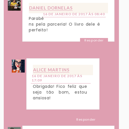
DANIEL DORNELAS
16 DE JANEIRO DE 2017 ÀS 08:40
Parabé
ns pela parceria! O livro dele é
perfeito!
Responder
Respostas
ALICE MARTINS
16 DE JANEIRO DE 2017 ÀS
17:09
Obrigada! Fico feliz que
seja tão bom, estou
ansiosa!
Responder