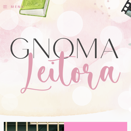
≡
MENU