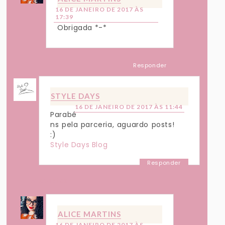
16 DE JANEIRO DE 2017 ÀS
17:39
Obrigada *-*
Responder
STYLE DAYS
16 DE JANEIRO DE 2017 ÀS 11:44
Parabé
ns pela parceria, aguardo posts!
:)
Style Days Blog
Responder
Respostas
ALICE MARTINS
16 DE JANEIRO DE 2017 ÀS