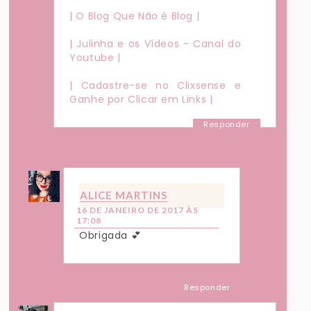
| O Blog Que Não é Blog |
| Julinha e os Vídeos - Canal do
Youtube |
| Cadastre-se no Clixsense e
Ganhe por Clicar em Links |
Responder
Respostas
ALICE MARTINS
16 DE JANEIRO DE 2017 ÀS
17:08
Obrigada 💕
Responder