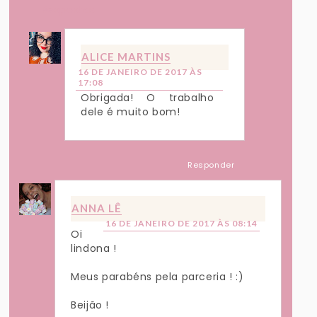
Respostas
ALICE MARTINS
16 DE JANEIRO DE 2017 ÀS
17:08
Obrigada! O trabalho
dele é muito bom!
Responder
ANNA LÊ
16 DE JANEIRO DE 2017 ÀS 08:14
Oi
lindona !
Meus parabéns pela parceria ! :)
Beijão !