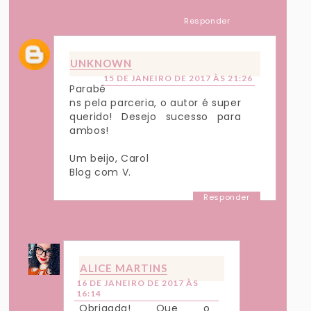
Responder
UNKNOWN
15 DE JANEIRO DE 2017 ÀS 21:26
Parabé
ns pela parceria, o autor é super
querido! Desejo sucesso para
ambos!
Um beijo, Carol
Blog com V.
Responder
Respostas
ALICE MARTINS
16 DE JANEIRO DE 2017 ÀS
16:14
Obrigada! Que o