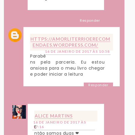
Responder
HTTPS://AMORLITERRIOERECOM
ENDAES.WORDPRESS.COM/
16 DE JANEIRO DE 2017 ÀS 10:58
Parabé
ns pela parceria. Eu estou
ansiosa para o meu livro chegar
e poder iniciar a leitura
Responder
Respostas
ALICE MARTINS
16 DE JANEIRO DE 2017 ÀS
E
17:16
ntão somos duas ❤