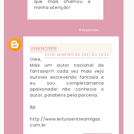
que mais chamou a
minha atenção!
Responder
UNKNOWN
15 DE JANEIRO DE 2017 ÀS 13:32
Oiee,
Mais um autor nacional de
fantasia!!!! cada vez mais vejo
autores escrevendo fantasia e
eu sou completamente
apaixonada! não conhecia o
autor, parabéns pela parceria.
Bjs
http://www.leituraentreamigas.
com.br