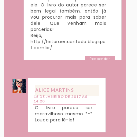
ele. O livro do autor parece ser
bem legal também, então já
vou procurar mais para saber
dele. Que venham mais
parcerias!
Beijo,
http://leitoraencantada.blogspo
t.com.br/
Responder
Respostas
ALICE MARTINS
16 DE JANEIRO DE 2017 ÀS
14:20
O livro parece ser
maravilhoso mesmo *-*
Louca para lê-lo!