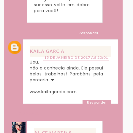
sucesso volte em dobro
para você!
Responder
KAILA GARCIA
15 DE JANEIRO DE 2017 ÀS 23:01
Uau,
não o conhecia ainda. Ele possui
belos trabalhos! Parabéns pela
parceria. ❤
www.kailagarcia.com
Responder
Respostas
ALICE MARTINS