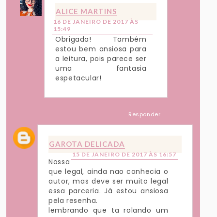
ALICE MARTINS
16 DE JANEIRO DE 2017 ÀS
15:49
Obrigada! Também
estou bem ansiosa para
a leitura, pois parece ser
uma fantasia
espetacular!
Responder
GAROTA DELICADA
15 DE JANEIRO DE 2017 ÀS 16:57
Nossa
que legal, ainda nao conhecia o
autor, mas deve ser muito legal
essa parceria. Já estou ansiosa
pela resenha.
lembrando que ta rolando um