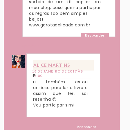
sorteio de um kit capilar em
meu blog, caso queira participar
as regras sao bem simples.
beijos!
www.garotadelicada.com.br
Responder
Respostas
ALICE MARTINS
16 DE JANEIRO DE 2017 ÀS
E
16:00
u também estou
ansiosa para ler o livro e
assim que ler, sai
resenha 😍
Vou participar sim!
Responder