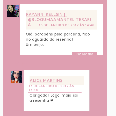
RAYANNI KELLSIN ||
@BLOGUMAAMANTELITERARI
A
15 DE JANEIRO DE 2017 ÀS 14:48
Olá, parabéns pela parceria, fico
no aguardo da resenha!
Um beijo.
Responder
Respostas
ALICE MARTINS
16 DE JANEIRO DE 2017 ÀS
15:48
Obrigada! Logo mais sai
a resenha ❤