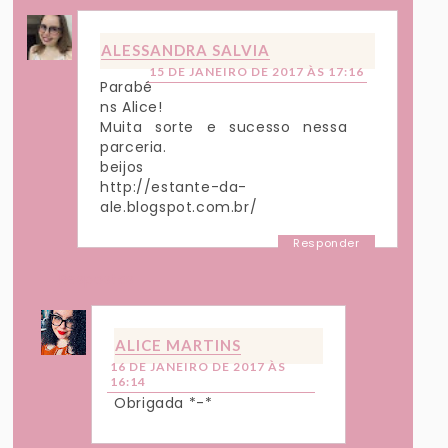
ALESSANDRA SALVIA
15 DE JANEIRO DE 2017 ÀS 17:16
Parabé
ns Alice!
Muita sorte e sucesso nessa
parceria.
beijos
http://estante-da-
ale.blogspot.com.br/
Responder
Respostas
ALICE MARTINS
16 DE JANEIRO DE 2017 ÀS
16:14
Obrigada *-*