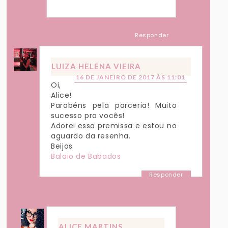
Responder
LUIZA HELENA VIEIRA
16 DE JANEIRO DE 2017 ÀS 11:01
Oi,
Alice!
Parabéns pela parceria! Muito
sucesso pra vocês!
Adorei essa premissa e estou no
aguardo da resenha.
Beijos
Balaio de Babados
Responder
Respostas
ALICE MARTINS