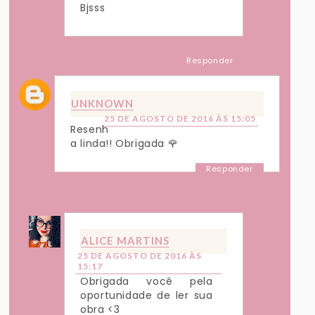
Bjsss
Responder
UNKNOWN
25 DE AGOSTO DE 2016 ÀS 15:05
Resenh
a linda!! Obrigada 🌹
Responder
Respostas
ALICE MARTINS
25 DE AGOSTO DE 2016 ÀS
15:17
Obrigada você pela
oportunidade de ler sua
obra <3