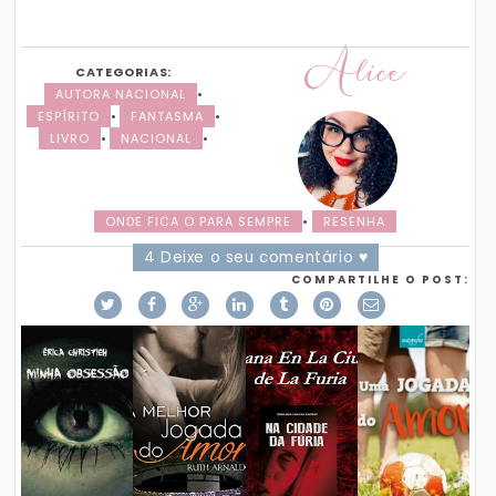
Alice
CATEGORIAS:
AUTORA NACIONAL
•
ESPÍRITO
•
FANTASMA
•
LIVRO
•
NACIONAL
•
ONDE FICA O PARA SEMPRE
•
RESENHA
4 Deixe o seu comentário ♥
COMPARTILHE O POST: