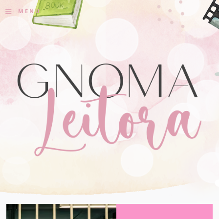
≡
MENU