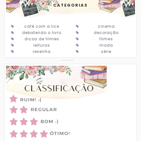
CATEGORIAS
café com a lice
cinema
debatendo o livro
decoração
dicas de filmes
filmes
leituras
moda
resenha
série