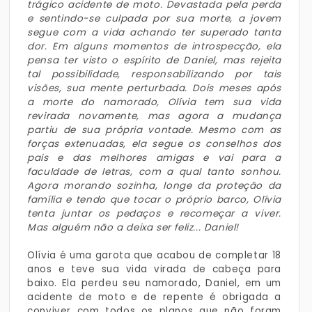
trágico acidente de moto. Devastada pela perda
e sentindo-se culpada por sua morte, a jovem
segue com a vida achando ter superado tanta
dor. Em alguns momentos de introspecção, ela
pensa ter visto o espírito de Daniel, mas rejeita
tal possibilidade, responsabilizando por tais
visões, sua mente perturbada. Dois meses após
a morte do namorado, Olívia tem sua vida
revirada novamente, mas agora a mudança
partiu de sua própria vontade. Mesmo com as
forças extenuadas, ela segue os conselhos dos
pais e das melhores amigas e vai para a
faculdade de letras, com a qual tanto sonhou.
Agora morando sozinha, longe da proteção da
família e tendo que tocar o próprio barco, Olívia
tenta juntar os pedaços e recomeçar a viver.
Mas alguém não a deixa ser feliz... Daniel!
Olívia é uma garota que acabou de completar 18
anos e teve sua vida virada de cabeça para
baixo. Ela perdeu seu namorado, Daniel, em um
acidente de moto e de repente é obrigada a
conviver com todos os planos que não foram