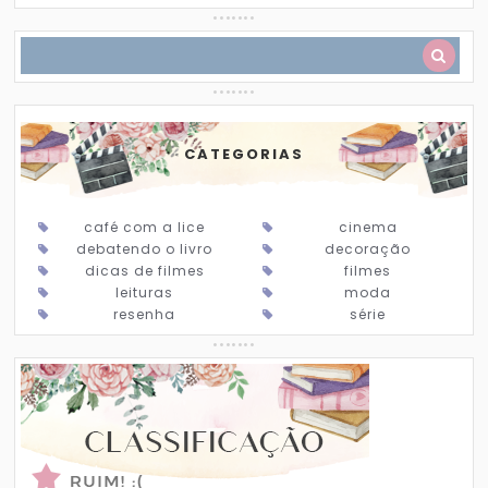
CATEGORIAS
café com a lice
cinema
debatendo o livro
decoração
dicas de filmes
filmes
leituras
moda
resenha
série