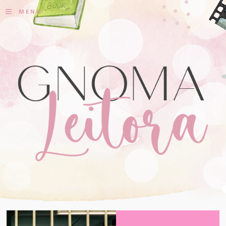
≡
MENU