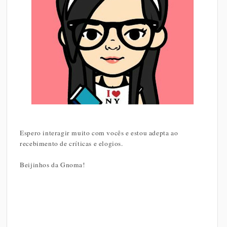
Espero interagir muito com vocês e estou adepta ao
recebimento de críticas e elogios.
Beijinhos da Gnoma!