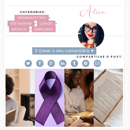
Alice
CATEGORIAS:
GNOMALEITORA
•
INSTAGRAM
•
LIVROS
•
MÚSICA
•
PAPELARIA
0 Deixe o seu comentário ♥
COMPARTILHE O POST: